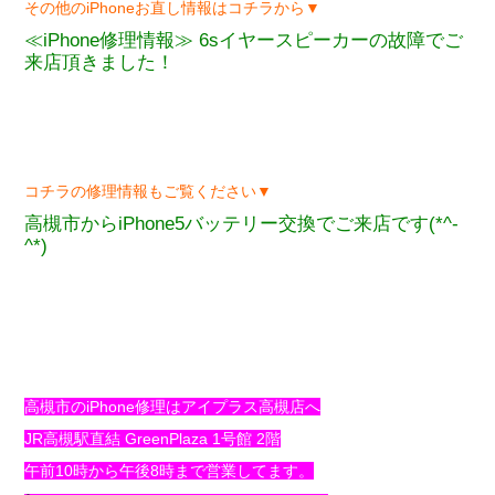
その他のiPhoneお直し情報はコチラから▼
≪iPhone修理情報≫ 6sイヤースピーカーの故障でご
来店頂きました！
コチラの修理情報もご覧ください▼
高槻市からiPhone5バッテリー交換でご来店です(*^-
^*)
高槻市のiPhone修理はアイプラス高槻店へ
JR高槻駅直結 GreenPlaza 1号館 2階
午前10時から午後8時まで営業してます。