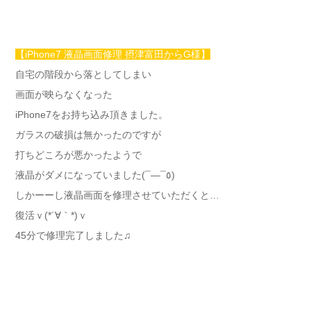
【iPhone7 液晶画面修理 摂津富田からG様】
自宅の階段から落としてしまい
画面が映らなくなった
iPhone7をお持ち込み頂きました。
ガラスの破損は無かったのですが
打ちどころが悪かったようで
液晶がダメになっていました(¯―¯٥)
しかーーし液晶画面を修理させていただくと…
復活ｖ(*´∀｀*)ｖ
45分で修理完了しました♫