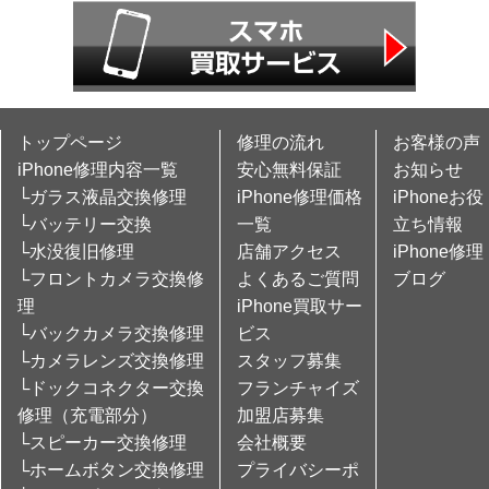
トップページ
修理の流れ
お客様の声
iPhone修理内容一覧
安心無料保証
お知らせ
└ガラス液晶交換修理
iPhone修理価格
iPhoneお役
└バッテリー交換
一覧
立ち情報
└水没復旧修理
店舗アクセス
iPhone修理
└フロントカメラ交換修
よくあるご質問
ブログ
理
iPhone買取サー
└バックカメラ交換修理
ビス
└カメラレンズ交換修理
スタッフ募集
└ドックコネクター交換
フランチャイズ
修理（充電部分）
加盟店募集
└スピーカー交換修理
会社概要
└ホームボタン交換修理
プライバシーポ