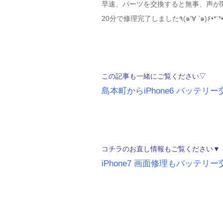
早速、パーツを交換すると無事、声が
20分で修理完了しました٩(๑′∀ ‵๑)۶•*
この記事も一緒にご覧ください▽
島本町からiPhone6 バッテ
コチラのお直し情報もご覧ください▼
iPhone7 画面修理もバッテリ