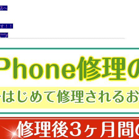
店へ
ます！！
^)/