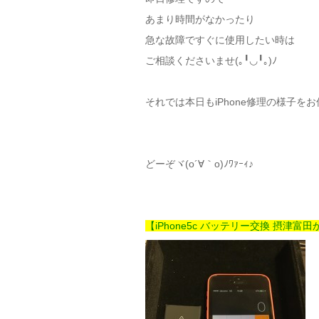
あまり時間がなかったり
急な故障ですぐに使用したい時は
ご相談くださいませ(｡╹◡╹｡)ﾉ
それでは本日もiPhone修理の様子を
どーぞヾ(o´∀｀o)ﾉﾜｧｰｨ♪
【iPhone5c バッテリー交換 摂津富田