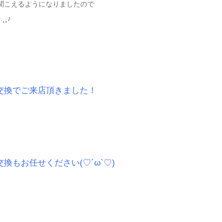
聞こえるようになりましたので
¨*•.¸¸♪
リー交換でご来店頂きました！
ー交換もお任せください(♡´ω`♡)