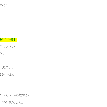
すね♫
高槻からY様】
てしまった
した。
とのこと。
_~;)と
インカメラの故障が
ーの不良でした。