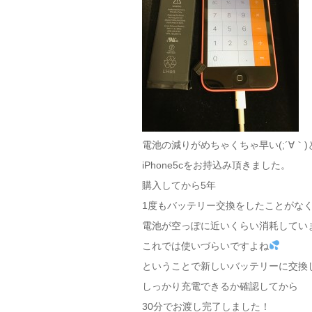
電池の減りがめちゃくちゃ早い(;´∀｀)
iPhone5cをお持込み頂きました。
購入してから5年
1度もバッテリー交換をしたことがな
電池が空っぽに近いくらい消耗していまし
これでは使いづらいですよね
ということで新しいバッテリーに交換
しっかり充電できるか確認してから
30分でお渡し完了しました！