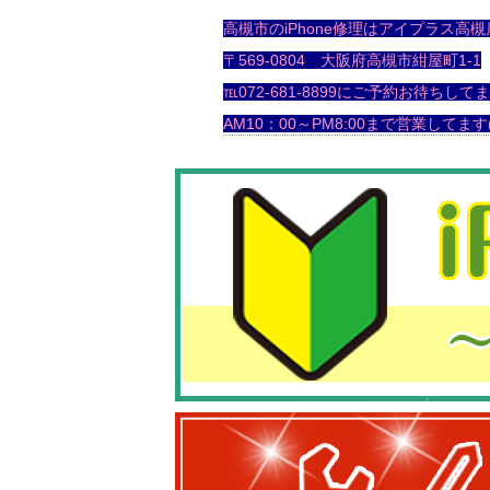
高槻市のiPhone修理はアイプラス高槻
〒569-0804 大阪府高槻市紺屋町1-1
℡072-681-8899にご予約お待ちして
AM10：00～PM8:00まで営業してます(^