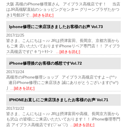
大阪 高槻のiPhone修理屋さん アイプラス高槻店です！ 当店
はJR高槻駅直結のショッピングセンター グリーンプラザたかつ
き1号館2Fで
…[続きを読む]
Iphone修理にご来店頂きましたお客様のお声 Vol.73
2017/11/25
皆さま、こんにちは～♪♪ JRは摂津富田、長岡京、京都方面から
もご来 店いただいておりますiPhoneリペア専門店！！ アイプラ
ス高槻店です(° ꈊ °)✧ｷﾗｰﾝ
…[続きを読む]
iPhone修理後のお客様の感想ですVol.72
2017/11/24
高槻市のiPhone修理ショップ アイプラス高槻店ですよ～(^^♪
連日iPhone修理にご来店頂き 誠にありがとうございます(^o^)
丿
…[続きを読む]
IPHONEお直しにご来店頂きましたお客様のお声 Vol.71
2017/11/22
皆さま、こんにちは～♪♪ JRは摂津富田や高槻、長岡京方面から
も沢山 の皆様にご来店いただいております！！ iPhone修理専門
店 アイプラス高槻店です(♡´ω`♡)
…[続きを読む]