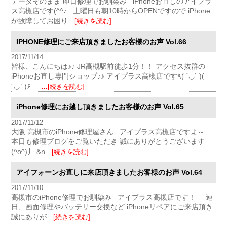
データそのまま 即日修理でお馴染み iPhoneお直しのアイプラ
ス高槻店です(^^♪ 土曜日も朝10時からOPENですので iPhone
が故障してお困り
…[続きを読む]
IPHONE修理にご来店頂きましたお客様のお声 Vol.66
2017/11/14
皆様、こんにちは♪♪ JR高槻駅前徒歩1分！！ アクセス抜群の
iPhoneお直し専門ショップ♪♪ アイプラス高槻店です٩( ´◡` )(
´◡` )۶
…[続きを読む]
iPhone修理にお越し頂きましたお客様のお声 Vol.65
2017/11/12
大阪 高槻市のiPhone修理屋さん アイプラス高槻店ですよ～
本日も修理ブログをご覧いただき 誠にありがとうございます
(^o^)丿 &n
…[続きを読む]
アイフォーンお直しに来店頂きましたお客様のお声 Vol.64
2017/11/10
高槻市のiPhone修理でお馴染み アイプラス高槻店です！ 連
日、画面修理やバッテリー交換など iPhoneリペアにご来店頂き
誠にありが
…[続きを読む]