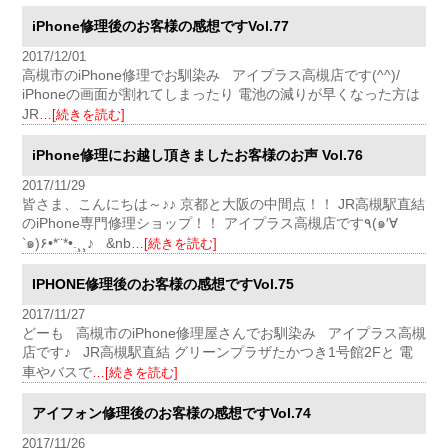
iPhone修理後のお客様の感想ですVol.77
2017/12/01
高槻市のiPhone修理でお馴染み アイプラス高槻店です(^^)/
iPhoneの画面が割れてしまったり 電池の減りが早くなった方は
JR
…[続きを読む]
iPhone修理にお越し頂きましたお客様のお声 Vol.76
2017/11/29
皆さま、こんにちは～♪♪ 京都と大阪の中間点！！ JR高槻駅直結
のiPhone専門修理ショップ！！ アイプラス高槻店です٩(๑′∀
‵๑)۶•*¨*•.¸¸♪ &nb
…[続きを読む]
IPHONE修理後のお客様の感想ですVol.75
2017/11/27
どーも 高槻市のiPhone修理屋さんでお馴染み アイプラス高槻
店です♪ JR高槻駅直結 グリーンプラザたかつき1号館2Fと 電
車やバスで
…[続きを読む]
アイフォン修理後のお客様の感想ですVol.74
2017/11/26