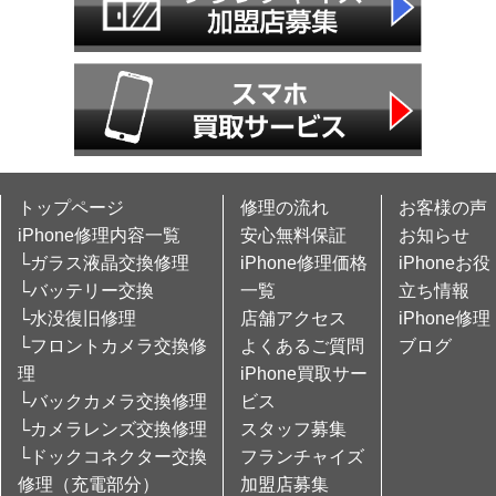
トップページ
修理の流れ
お客様の声
iPhone修理内容一覧
安心無料保証
お知らせ
└ガラス液晶交換修理
iPhone修理価格
iPhoneお役
└バッテリー交換
一覧
立ち情報
└水没復旧修理
店舗アクセス
iPhone修理
└フロントカメラ交換修
よくあるご質問
ブログ
理
iPhone買取サー
└バックカメラ交換修理
ビス
└カメラレンズ交換修理
スタッフ募集
└ドックコネクター交換
フランチャイズ
修理（充電部分）
加盟店募集