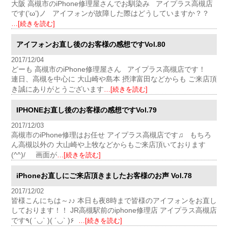
大阪 高槻市のiPhone修理屋さんでお馴染み アイプラス高槻店
です(‘ω’)ノ アイフォンが故障した際はどうしていますか？？
…[続きを読む]
アイフォンお直し後のお客様の感想ですVol.80
2017/12/04
どーも 高槻市のiPhone修理屋さん アイプラス高槻店です！
連日、高槻を中心に 大山崎や島本 摂津富田などからも ご来店頂
き誠にありがとうございます
…[続きを読む]
IPHONEお直し後のお客様の感想ですVol.79
2017/12/03
高槻市のiPhone修理はお任せ アイプラス高槻店です♫ もちろ
ん高槻以外の 大山崎や上牧などからもご来店頂いております
(^^)/ 画面が
…[続きを読む]
iPhoneお直しにご来店頂きましたお客様のお声 Vol.78
2017/12/02
皆様こんにちは～♪♪ 本日も夜8時まで皆様のアイフォンをお直し
しております！！ JR高槻駅前のiphone修理店 アイプラス高槻店
です٩( ´◡` )( ´◡` )۶
…[続きを読む]