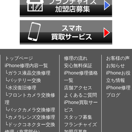
トップページ
修理の流れ
お客様の声
iPhone修理内容一覧
安心無料保証
お知らせ
└ガラス液晶交換修理
iPhone修理価格
iPhoneお役
└バッテリー交換
一覧
立ち情報
└水没復旧修理
店舗アクセス
iPhone修理
└フロントカメラ交換修
よくあるご質問
ブログ
理
iPhone買取サー
└バックカメラ交換修理
ビス
└カメラレンズ交換修理
スタッフ募集
└ドックコネクター交換
フランチャイズ
修理（充電部分）
加盟店募集