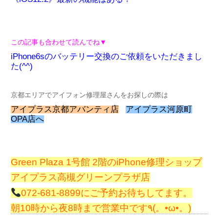
この記事も合わせて読んでね▼
i
Phone6sのバッテリー交換のご依頼をいただきまし
た(^^)
京都エリアでアイフォン修理屋さんをお探しの際は
アイプラス京都アバンティ店
アイプラス河原町
OPA店へ
Green Plaza 1号館 2階のiPhone修理ショップ
アイプラス高槻グリーンプラザ店
072-681-8899にご予約お待ちしてます。
朝10時から夜8時まで営業中です٩(。•ω•。)