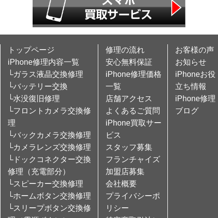
トップページ
修理の流れ
お客様の声
iPhone修理内容一覧
安心無料保証
お知らせ
└ガラス液晶交換修理
iPhone修理価格
iPhoneお役
└バッテリー交換
一覧
立ち情報
└水没復旧修理
店舗アクセス
iPhone修理
└フロントカメラ交換修
よくあるご質問
ブログ
理
iPhone買取サー
└バックカメラ交換修理
ビス
└カメラレンズ交換修理
スタッフ募集
└ドックコネクター交換
フランチャイズ
修理（充電部分）
加盟店募集
└スピーカー交換修理
会社概要
└ホームボタン交換修理
プライバシーポ
└スリープボタン交換修
リシー