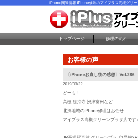
iPhone関連情報 iPhone修理のアイプラス高槻グリ
トップページ
修理の流れ
お客様の声
〔iPhoneお直し後の感想〕Vol.286
2019/03/22
どーも！
高槻 総持寺 摂津富田など
北摂地域のiPhone修理はお任せ
アイプラス高槻グリーンプラザ店です
JR高槻駅直結 グリーンプラザ1号館2