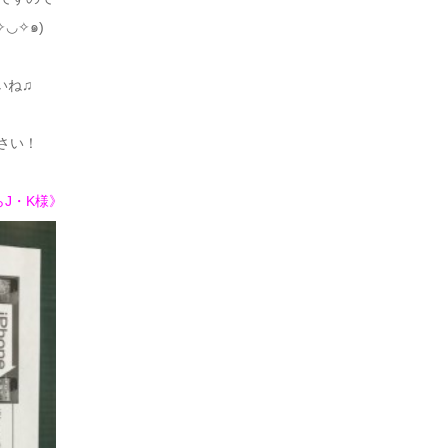
◡✧๑)
いね♫
ださい！
らJ・K様》