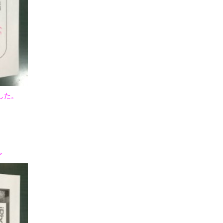
した。
。
≫