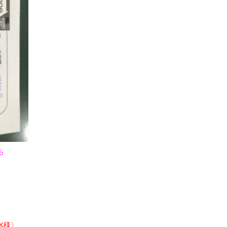
も
らK様〉