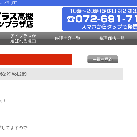
ーンプラザ店
アイプラスが
修理内容一覧
修理価格一覧
選ばれる理由
ど Vol.289
利！
業してますので