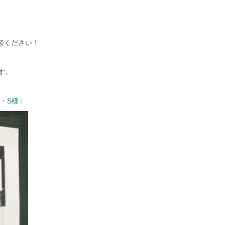
談ください！
す。
T・S様〕