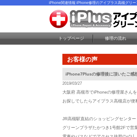
iPhone関連情報 iPhone修理のアイプラス高槻グリ
トップページ
修理の流れ
お客様の声
iPhone7Plusの修理後に頂いたご感想な
2019/03/27
大阪府 高槻市でiPhoneの修理屋さんを
お探しでしたらアイプラス高槻店が便
JR高槻駅直結のショッピングセンター
グリーンプラザたかつき1号館2Fで営
電車やバスなどでアクセス抜群(^o^)丿