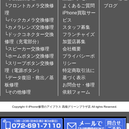
└フロントカメラ交換修
よくあるご質問
ブログ
理
iPhone買取サー
└バックカメラ交換修理
ビス
└カメラレンズ交換修理
スタッフ募集
└ドックコネクター交換
フランチャイズ
修理（充電部分）
加盟店募集
└スピーカー交換修理
会社概要
└ホームボタン交換修理
プライバシーポ
└スリープボタン交換修
リシー
理（電源ボタン）
特定商取引法に
└データ復旧・救出／基
基づく表示
板修理
お問合せ・修理
└その他修理
依頼フォーム
Copyright © iPhone修理のアイプラス 高槻グリーンプラザ店 All rights Reserved.