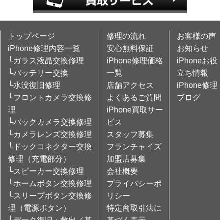
トップページ
修理の流れ
お客様の声
iPhone修理内容一覧
安心無料保証
お知らせ
└ガラス液晶交換修理
iPhone修理価格
iPhoneお役
└バッテリー交換
一覧
立ち情報
└水没復旧修理
店舗アクセス
iPhone修理
└フロントカメラ交換修
よくあるご質問
ブログ
理
iPhone買取サー
└バックカメラ交換修理
ビス
└カメラレンズ交換修理
スタッフ募集
└ドックコネクター交換
フランチャイズ
修理（充電部分）
加盟店募集
└スピーカー交換修理
会社概要
└ホームボタン交換修理
プライバシーポ
└スリープボタン交換修
リシー
理（電源ボタン）
特定商取引法に