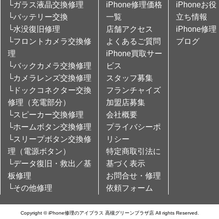
└ガラス液晶交換修理
iPhone修理価格
iPhoneお役
└バッテリー交換
一覧
立ち情報
└水没復旧修理
店舗アクセス
iPhone修理
└フロントカメラ交換修
よくあるご質問
ブログ
理
iPhone買取サー
└バックカメラ交換修理
ビス
└カメラレンズ交換修理
スタッフ募集
└ドックコネクター交換
フランチャイズ
修理（充電部分）
加盟店募集
└スピーカー交換修理
会社概要
└ホームボタン交換修理
プライバシーポ
└スリープボタン交換修
リシー
理（電源ボタン）
特定商取引法に
└データ復旧・救出／基
基づく表示
板修理
お問合せ・修理
└その他修理
依頼フォーム
Copyright © iPhone修理のアイプラス 高槻グリーンプラザ店 All rights Reserved.