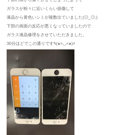
ガラスが粉々に近いくらい損傷して
液晶から黄色いシミが複数出ていました(◎_◎;)
下部の画面の反応が悪くなっていましたので
ガラス液晶修理をさせていただきました。
30分ほどでこの通りです٩(๑>◡<๑)۶