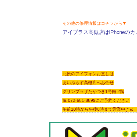
その他の修理情報はコチラから▼
アイプラス高槻店はiPhone
北摂のアイフォンお直しは
あいぷらす高槻店へお任せ
グリンプラザたかつき1号館 2階
℡ 072-681-8899にご予約ください
午前10時から午後8時まで営業中(*´ω｀