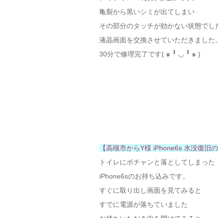
亀裂から黒いシミが出てしまい
その部分のタッチが効かない状態でし
液晶画面を交換させていただきました
30分で修理完了です( ๑ ╹ ◡ ╹ ๑ )
【高槻市からY様 iPhone6s 水没復
トイレにボチャンと落としてしまった
iPhone6sのお持ち込みです。
すぐに取り出し画面を見てみると
すでに電源が落ちていました