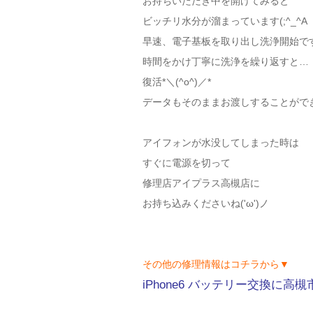
お持ちいただき中を開けてみると
ビッチリ水分が溜まっています(;^_^A
早速、電子基板を取り出し洗浄開始で
時間をかけ丁寧に洗浄を繰り返すと…
復活*＼(^o^)／*
データもそのままお渡しすることがで
アイフォンが水没してしまった時は
すぐに電源を切って
修理店アイプラス高槻店に
お持ち込みくださいね('ω')ノ
その他の修理情報はコチラから▼
iPhone6 バッテリー交換に高槻