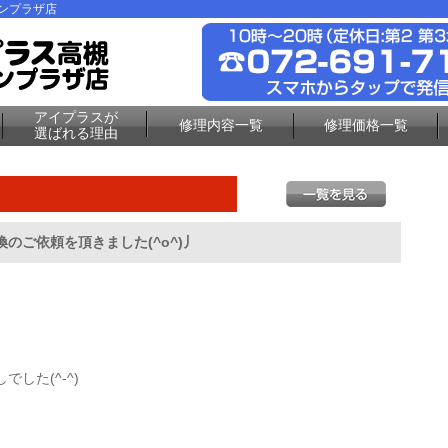
ーンプラザ店
アイプラスが
修理内容一覧
修理価格一覧
選ばれる理由
換のご依頼を頂きました(^o^)丿
した(^-^)