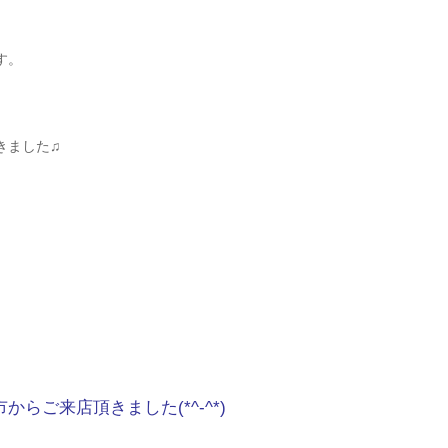
す。
きました♫
市からご来店頂きました(*^-^*)