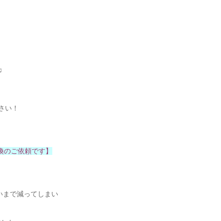
♫
ださい！
交換のご依頼です】
らいまで減ってしまい