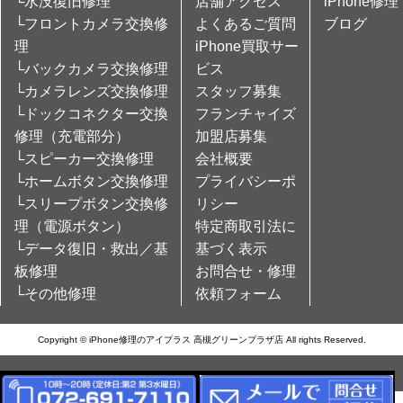
└水没復旧修理
店舗アクセス
iPhone修理
└フロントカメラ交換修
よくあるご質問
ブログ
理
iPhone買取サー
└バックカメラ交換修理
ビス
└カメラレンズ交換修理
スタッフ募集
└ドックコネクター交換
フランチャイズ
修理（充電部分）
加盟店募集
└スピーカー交換修理
会社概要
└ホームボタン交換修理
プライバシーポ
└スリープボタン交換修
リシー
理（電源ボタン）
特定商取引法に
└データ復旧・救出／基
基づく表示
板修理
お問合せ・修理
└その他修理
依頼フォーム
Copyright © iPhone修理のアイプラス 高槻グリーンプラザ店 All rights Reserved.