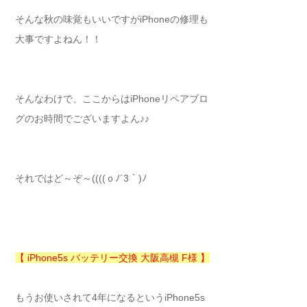
そんな秋の味覚もいいですがiPhoneの修理も
大事ですよねん！！
そんなわけで、ここからはiPhoneリペアブロ
グのお時間でございますよん♪♪
それではど～ぞ～((((ｏﾉ´3｀)ﾉ
【 iPhone5s バッテリー交換 大阪高槻 F様 】
もうお使いされて4年になるというiPhone5s