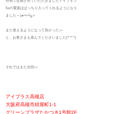
分弱で交換させていただきましたアイフォン
5sの電源はばっちり入ってくれるようになり
ました～(๑•̀ㅂ•́)و✧
また使えるようになって良かった♪♪
と、お客さまも喜んでくださいました(*´꒳`*)
それではまた次回♪♪
アイプラス高槻店
大阪府高槻市紺屋町1-1
グリーンプラザたかつき1号館2F