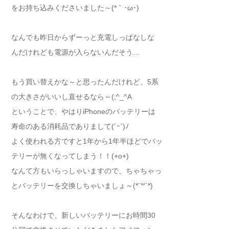
をお持ち込みくださいました～(*｀･ω･)ゞ
なんでも昨日からずーっと充電しっぱなしな
んだけれども電源が入らないんだそう…
もう買い替えかな～と思ったんだけれど、5系
の大きさがいいし直せるなら～(;^_^A
ということで、やはりiPhoneのバッテリーは
寿命のある消耗品でありまして(´ｰ`)ﾉ
よく使われる方ですと1年から1年半ほどでバッ
テリーが無くなってしまう！！(+o+)
なんて方もいらっしゃいますので、ちゃちゃっ
とバッテリーを交換しちゃいましょ～(*´꒳`*)
そんなわけで、新しいバッテリーにお時間30