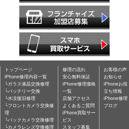
トップページ
修理の流れ
お客様の声
iPhone修理内容一覧
安心無料保証
お知らせ
└ガラス液晶交換修理
iPhone修理価格
iPhoneお役
└バッテリー交換
一覧
立ち情報
└水没復旧修理
店舗アクセス
iPhone修理
└フロントカメラ交換修
よくあるご質問
ブログ
理
iPhone買取サー
└バックカメラ交換修理
ビス
└カメラレンズ交換修理
スタッフ募集