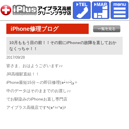
iPhone修理ブログ
10月ももう目の前！！その前にiPhoneの故障を直しておか
なくっちゃ！！
2017/09/28
皆さま、おはようございます♪♪
JR高槻駅直結！！
iPhone最短15分～の即日修理(๑•̀ㅂ•́)و✧
中のデータはそのままでのお渡し♪♪
でお馴染みのiPhoneお直し専門店
アイプラス高槻店です٩(๑❛ㅂ❛๑)۶