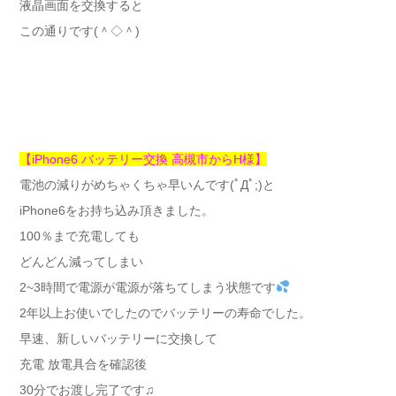
液晶画面を交換すると
この通りです(＾◇＾)
【iPhone6 バッテリー交換 高槻市からH様】
電池の減りがめちゃくちゃ早いんです(ﾟДﾟ;)と
iPhone6をお持ち込み頂きました。
100％まで充電しても
どんどん減ってしまい
2~3時間で電源が電源が落ちてしまう状態です
2年以上お使いでしたのでバッテリーの寿命でした。
早速、新しいバッテリーに交換して
充電 放電具合を確認後
30分でお渡し完了です♫