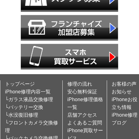
トップページ
修理の流れ
お客様の声
iPhone修理内容一覧
安心無料保証
お知らせ
└ガラス液晶交換修理
iPhone修理価格
iPhoneお役
└バッテリー交換
一覧
立ち情報
└水没復旧修理
店舗アクセス
iPhone修理
└フロントカメラ交換修
よくあるご質問
ブログ
理
iPhone買取サー
└バックカメラ交換修理
ビス