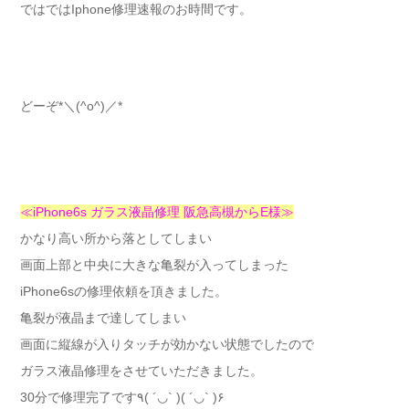
ではではIphone修理速報のお時間です。
どーぞ*＼(^o^)／*
≪iPhone6s ガラス液晶修理 阪急高槻からE様≫
かなり高い所から落としてしまい
画面上部と中央に大きな亀裂が入ってしまった
iPhone6sの修理依頼を頂きました。
亀裂が液晶まで達してしまい
画面に縦線が入りタッチが効かない状態でしたので
ガラス液晶修理をさせていただきました。
30分で修理完了です٩( ´◡` )( ´◡` )۶