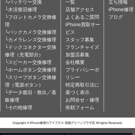
└バッテリー交換
一覧
立ち情報
└水没復旧修理
店舗アクセス
iPhone修理
└フロントカメラ交換修
よくあるご質問
ブログ
理
iPhone買取サー
└バックカメラ交換修理
ビス
└カメラレンズ交換修理
スタッフ募集
└ドックコネクター交換
フランチャイズ
修理（充電部分）
加盟店募集
└スピーカー交換修理
会社概要
└ホームボタン交換修理
プライバシーポ
└スリープボタン交換修
リシー
理（電源ボタン）
特定商取引法に
└データ復旧・救出／基
基づく表示
板修理
お問合せ・修理
└その他修理
依頼フォーム
Copyright © iPhone修理のアイプラス 高槻グリーンプラザ店 All rights Reserved.