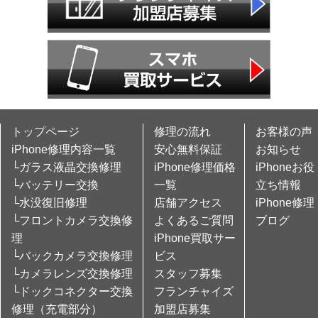
トップページ
修理の流れ
お客様の声
iPhone修理内容一覧
安心無料保証
お知らせ
└ガラス液晶交換修理
iPhone修理価格
iPhoneお役
└バッテリー交換
一覧
立ち情報
└水没復旧修理
店舗アクセス
iPhone修理
└フロントカメラ交換修
よくあるご質問
ブログ
理
iPhone買取サー
└バックカメラ交換修理
ビス
└カメラレンズ交換修理
スタッフ募集
└ドックコネクター交換
フランチャイズ
修理（充電部分）
加盟店募集