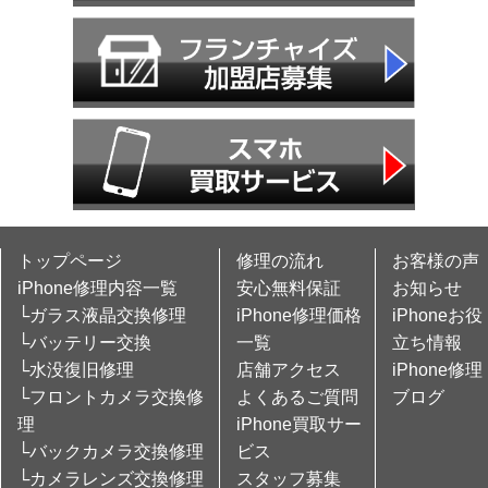
トップページ
修理の流れ
お客様の声
iPhone修理内容一覧
安心無料保証
お知らせ
└ガラス液晶交換修理
iPhone修理価格
iPhoneお役
└バッテリー交換
一覧
立ち情報
└水没復旧修理
店舗アクセス
iPhone修理
└フロントカメラ交換修
よくあるご質問
ブログ
理
iPhone買取サー
└バックカメラ交換修理
ビス
└カメラレンズ交換修理
スタッフ募集