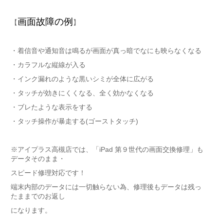
画面故障の例
【
】
・着信音や通知音は鳴るが画面が真っ暗でなにも映らなくなる
・カラフルな縦線が入る
・インク漏れのような黒いシミが全体に広がる
・タッチが効きにくくなる、全く効かなくなる
・ブレたような表示をする
・タッチ操作が暴走する(ゴーストタッチ)
※アイプラス高槻店では、「iPad 第９世代の画面交換修理」も
データそのまま・
スピード修理対応です！
端末内部のデータには一切触らない為、修理後もデータは残っ
たままでのお返し
になります。