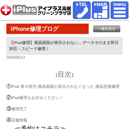
iPhone修理ブログ
【iPad修理】液晶画面が表示されない…データそのまま即日
対応・スピード修理！
2026/06/13
目次
【
】
①
iPad 第９世代 液晶画面が表示されなくなった 液晶交換修理
②
iPad修理もお任せください！
③
修理完了
④
店舗情報
≪予約はコチラ≫