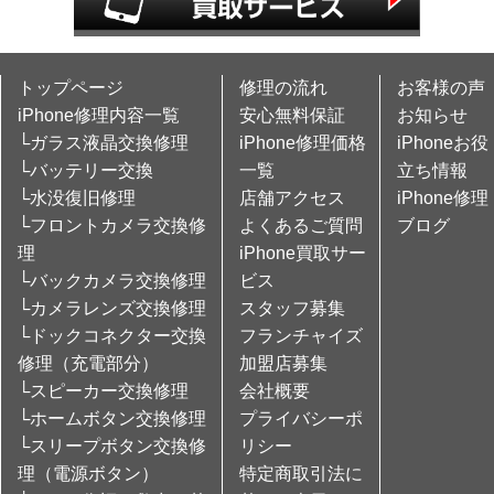
トップページ
修理の流れ
お客様の声
iPhone修理内容一覧
安心無料保証
お知らせ
└ガラス液晶交換修理
iPhone修理価格
iPhoneお役
└バッテリー交換
一覧
立ち情報
└水没復旧修理
店舗アクセス
iPhone修理
└フロントカメラ交換修
よくあるご質問
ブログ
理
iPhone買取サー
└バックカメラ交換修理
ビス
└カメラレンズ交換修理
スタッフ募集
└ドックコネクター交換
フランチャイズ
修理（充電部分）
加盟店募集
└スピーカー交換修理
会社概要
└ホームボタン交換修理
プライバシーポ
└スリープボタン交換修
リシー
理（電源ボタン）
特定商取引法に