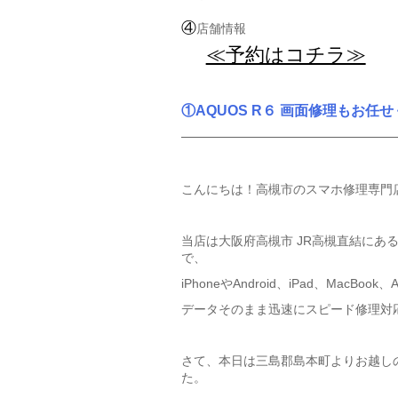
④
店舗情報
≪予約はコチラ≫
①AQUOS R６ 画面修理もお任
こんにちは！高槻市のスマホ修理専門
当店は大阪府高槻市 JR高槻直結にあ
で、
iPhoneやAndroid、iPad、MacBook
データそのまま迅速にスピード修理対
さて、本日は三島郡島本町よりお越しの
た。