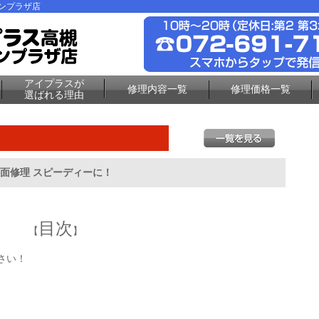
ーンプラザ店
アイプラスが
修理内容一覧
修理価格一覧
選ばれる理由
6 画面修理 スピーディーに！
目次
【
】
ださい！