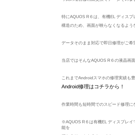
特にAQUOS R６は、有機EL デ
構造のため、画面が映らなくなるよう
データそのまま対応で即日修理がご希
当店ではそんなAQUOS R６の液晶
これまでAndroidスマホの修理実績
Android修理はコチラから！
作業時間も短時間でのスピード修理に
※AQUOS R６は有機EL ディス
能を