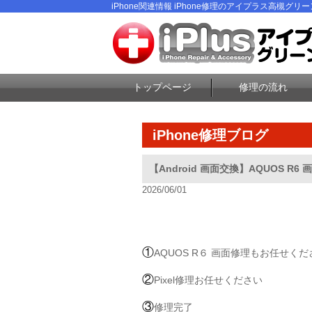
iPhone関連情報 iPhone修理のアイプラス高槻グリ
トップページ
修理の流れ
iPhone修理ブログ
【Android 画面交換】AQUOS R
2026/06/01
①
AQUOS R６ 画面修理もお任せく
②
Pixel修理お任せください
③
修理完了