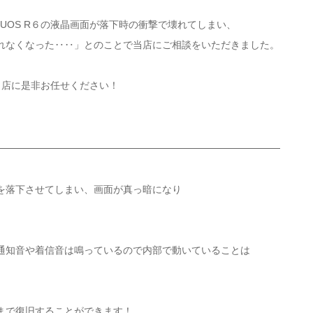
UOS R６の液晶画面が落下時の衝撃で壊れてしまい、
れなくなった‥‥」とのことで当店にご相談をいただきました。
も当店に是非お任せください！
を落下させてしまい、画面が真っ暗になり
通知音や着信音は鳴っているので内部で動いていることは
まで復旧することができます！