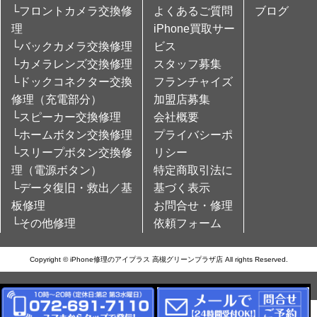
└フロントカメラ交換修
よくあるご質問
ブログ
理
iPhone買取サー
└バックカメラ交換修理
ビス
└カメラレンズ交換修理
スタッフ募集
└ドックコネクター交換
フランチャイズ
修理（充電部分）
加盟店募集
└スピーカー交換修理
会社概要
└ホームボタン交換修理
プライバシーポ
└スリープボタン交換修
リシー
理（電源ボタン）
特定商取引法に
└データ復旧・救出／基
基づく表示
板修理
お問合せ・修理
└その他修理
依頼フォーム
Copyright © iPhone修理のアイプラス 高槻グリーンプラザ店 All rights Reserved.