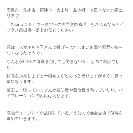
高槻市・茨木市・摂津市・大山崎・島本町・吹田市など北摂エ
リアで
「Xperia １０Ⅱマークツーの画面交換修理」をされるならアイ
プラス高槻店へ是非お任せください！
経緯：スマホをお子さんに投げられてしまい衝撃で画面が映ら
なくなったそうです…
なんとかLINEの引継ぎだけでもできないか…とのご相談でし
た。
状態を拝見しますと一瞬画面がピカっと光りますがすぐに真っ
暗になります。
画面こそ映っていませんが通知音や着信音は鳴っていたり、バ
イブレーションの反応はあります。
液晶ディスプレイが故障しているようなので画面交換で修理を
進めていきます。