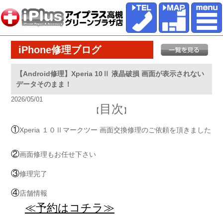
iPhone修理ブログ
【Android修理】Xperia 10Ⅱ 液晶破損 画面が表示されない
データそのまま！
2026/05/01
目次
【
】
①
Xperia １０Ⅱマークツー 画面交換修理のご依頼を頂きました
②
画面修理もお任せ下さい
③
修理完了
④
店舗情報
≪予約はコチラ≫