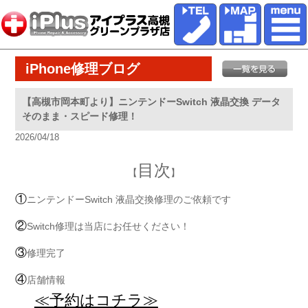
iPhone修理ブログ
【高槻市岡本町より】ニンテンドーSwitch 液晶交換 データ
そのまま・スピード修理！
2026/04/18
目次
【
】
①
ニンテンドーSwitch 液晶交換修理のご依頼です
②
Switch修理は当店にお任せください！
③
修理完了
④
店舗情報
≪予約はコチラ≫