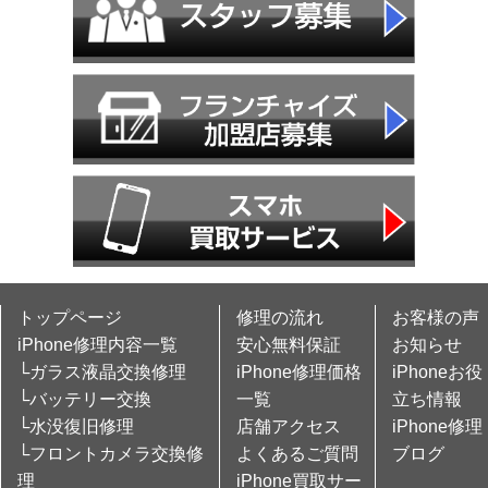
トップページ
修理の流れ
お客様の声
iPhone修理内容一覧
安心無料保証
お知らせ
└ガラス液晶交換修理
iPhone修理価格
iPhoneお役
└バッテリー交換
一覧
立ち情報
└水没復旧修理
店舗アクセス
iPhone修理
└フロントカメラ交換修
よくあるご質問
ブログ
理
iPhone買取サー