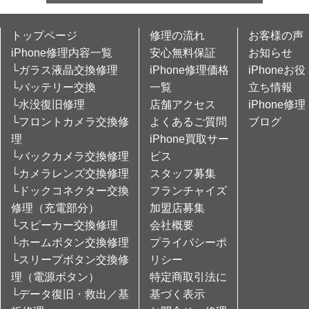
トップページ
修理の流れ
お客様の声
iPhone修理内容一覧
安心無料保証
お知らせ
└ガラス液晶交換修理
iPhone修理価格
iPhoneお役
└バッテリー交換
一覧
立ち情報
└水没復旧修理
店舗アクセス
iPhone修理
└フロントカメラ交換修
よくあるご質問
ブログ
理
iPhone買取サー
└バックカメラ交換修理
ビス
└カメラレンズ交換修理
スタッフ募集
└ドックコネクター交換
フランチャイズ
修理（充電部分）
加盟店募集
└スピーカー交換修理
会社概要
└ホームボタン交換修理
プライバシーポ
└スリープボタン交換修
リシー
理（電源ボタン）
特定商取引法に
└データ復旧・救出／基
基づく表示