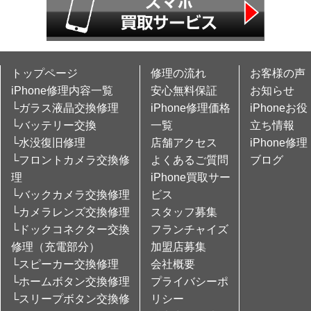
トップページ
修理の流れ
お客様の声
iPhone修理内容一覧
安心無料保証
お知らせ
└ガラス液晶交換修理
iPhone修理価格
iPhoneお役
└バッテリー交換
一覧
立ち情報
└水没復旧修理
店舗アクセス
iPhone修理
└フロントカメラ交換修
よくあるご質問
ブログ
理
iPhone買取サー
└バックカメラ交換修理
ビス
└カメラレンズ交換修理
スタッフ募集
└ドックコネクター交換
フランチャイズ
修理（充電部分）
加盟店募集
└スピーカー交換修理
会社概要
└ホームボタン交換修理
プライバシーポ
└スリープボタン交換修
リシー