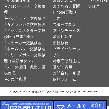
└水没復旧修理
店舗アクセス
iPhone修理
└フロントカメラ交換修
よくあるご質問
ブログ
理
iPhone買取サー
└バックカメラ交換修理
ビス
└カメラレンズ交換修理
スタッフ募集
└ドックコネクター交換
フランチャイズ
修理（充電部分）
加盟店募集
└スピーカー交換修理
会社概要
└ホームボタン交換修理
プライバシーポ
└スリープボタン交換修
リシー
理（電源ボタン）
特定商取引法に
└データ復旧・救出／基
基づく表示
板修理
お問合せ・修理
└その他修理
依頼フォーム
Copyright © iPhone修理のアイプラス 高槻グリーンプラザ店 All rights Reserved.