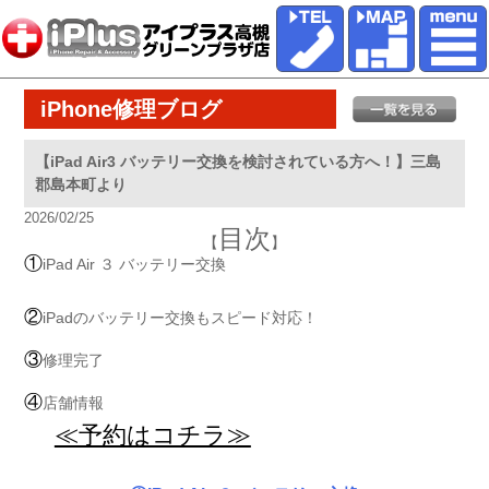
iPhone修理ブログ
【iPad Air3 バッテリー交換を検討されている方へ！】三島
郡島本町より
2026/02/25
目次
【
】
①
iPad Air ３ バッテリー交換
②
iPadのバッテリー交換もスピード対応！
③
修理完了
④
店舗情報
≪予約はコチラ≫