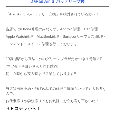
①iPad Air ３ バッテリー交換
「iPad Air ３ のバッテリー交換」を検討されている方へ！
当店ではiPhone修理のみならず、Android修理・iPad修理・
Apple Watch修理・MacBook修理・Surface(サーフェス)修理・
ニンテンドースイッチ修理も行っております!!
JR高槻駅から直結１分のグリーンプラザたかつき１号館２F
(マツモトキヨシさんと同じ階)で
朝１０時から夜８時まで営業しております!!
当店は当日予約・飛び込みでの修理ご依頼もいつでも大歓迎な
ので、
お仕事帰りや学校帰りでもお気軽にお立ち寄り下さいね！
ＨＰコチラから！