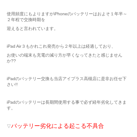
使用頻度にもよりますがiPhoneのバッテリーはおよそ１年半～
２年程で交換時期を
迎えると言われています。
iPad Air３もかれこれ発売から２年以上は経過しており、
お使いの端末も充電の減り方が早くなってきたと感じません
か??
iPadのバッテリー交換も当店アイプラス高槻店に是非お任せ下
さい!!
iPadのバッテリーは長期間使用する事で必ず経年劣化してきま
す。
バッテリー劣化による起こる不具合
▽