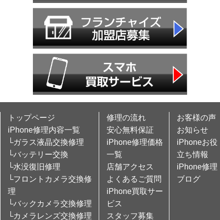
トップページ
修理の流れ
お客様の声
iPhone修理内容一覧
安心無料保証
お知らせ
└ガラス液晶交換修理
iPhone修理価格
iPhoneお役
└バッテリー交換
一覧
立ち情報
└水没復旧修理
店舗アクセス
iPhone修理
└フロントカメラ交換修
よくあるご質問
ブログ
理
iPhone買取サー
└バックカメラ交換修理
ビス
└カメラレンズ交換修理
スタッフ募集