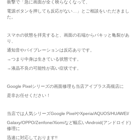
衝撃で「急に画面が全く映らなくなって、
電源ボタンを押しても反応がない…」とご相談をいただきまし
た。
スマホの状態を拝見すると、画面の右端からバキッと亀裂があ
り、
通知音やバイブレーションは反応ありです。
→つまり中身は生きている状態です。
→液晶不良の可能性が高い症状です。
Google Pixelシリーズの画面修理も当店アイプラス高槻店に
是非お任せください！
当店では人気シリーズGoogle PixelやXperia/AQUOS/HUAWEI/
Galaxy/OPPO/Zenfone/Xiomiなど幅広いAndroid(アンドロイド)
修理に
迅速に対応しております!!