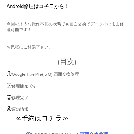
Android修理はコチラから！
今回のような操作不能の状態でも画面交換でデータそのまま修
理可能です！
お気軽にご相談下さい。
目次
【
】
①
Google Pixel４a(５G) 画面交換修理
②
修理開始です
③
修理完了
④
店舗情報
≪予約はコチラ≫