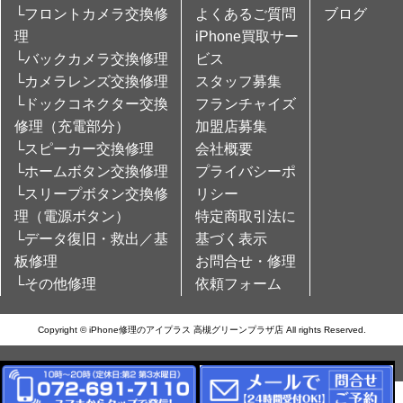
└フロントカメラ交換修
よくあるご質問
ブログ
理
iPhone買取サー
└バックカメラ交換修理
ビス
└カメラレンズ交換修理
スタッフ募集
└ドックコネクター交換
フランチャイズ
修理（充電部分）
加盟店募集
└スピーカー交換修理
会社概要
└ホームボタン交換修理
プライバシーポ
└スリープボタン交換修
リシー
理（電源ボタン）
特定商取引法に
└データ復旧・救出／基
基づく表示
板修理
お問合せ・修理
└その他修理
依頼フォーム
Copyright © iPhone修理のアイプラス 高槻グリーンプラザ店 All rights Reserved.