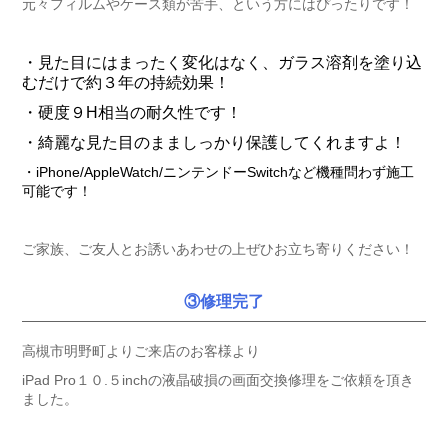
元々フィルムやケース類が苦手、という方にはぴったりです！
・見た目にはまったく変化はなく、
ガラス溶剤を塗り込
むだけで
約３年の持続効果！
・硬度９H相当の耐久性です！
・綺麗な見た目のまましっかり保護してくれますよ！
・iPhone/AppleWatch/ニンテンドーSwitchなど機種問わず施工
可能です！
ご家族、ご友人とお誘いあわせの上ぜひお立ち寄りください！
③修理完了
高槻市明野町よりご来店のお客様より
iPad Pro１０.５inchの液晶破損の画面交換修理をご依頼を頂き
ました。