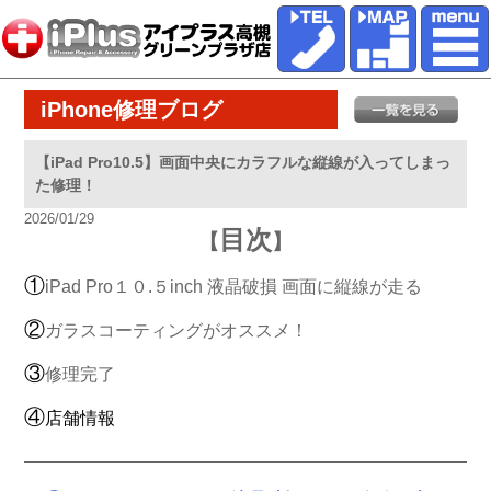
iPhone修理ブログ
【iPad Pro10.5】画面中央にカラフルな縦線が入ってしまっ
た修理！
2026/01/29
目次
【
】
①
iPad Pro１０.５inch 液晶破損 画面に縦線が走る
②
ガラスコーティングがオススメ！
③
修理完了
④
店舗情報