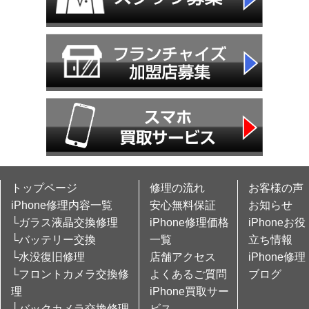
トップページ
修理の流れ
お客様の声
iPhone修理内容一覧
安心無料保証
お知らせ
└ガラス液晶交換修理
iPhone修理価格
iPhoneお役
└バッテリー交換
一覧
立ち情報
└水没復旧修理
店舗アクセス
iPhone修理
└フロントカメラ交換修
よくあるご質問
ブログ
理
iPhone買取サー
└バックカメラ交換修理
ビス