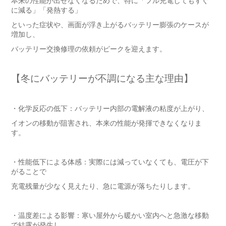
本来の性能が出せなくなるためで、特に「フル充電してもすぐ
に減る」「発熱する」
といった症状や、画面が浮き上がるバッテリー膨張のケースが
増加し、
バッテリー交換修理の依頼がピークを迎えます。
【冬にバッテリーが不調になる主な理由】
・化学反応の低下：バッテリー内部の電解液の粘度が上がり、
イオンの移動が阻害され、本来の性能が発揮できなくなりま
す。
・性能低下による体感：実際には減っていなくても、電圧が下
がることで
充電残量が少なく見えたり、急に電源が落ちたりします。
・温度差による影響：寒い屋外から暖かい室内へと急激な移動
で結露が発生し、