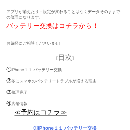
アプリが消えたり・設定が変わることはなくデータそのままで
の修理になります。
バッテリー交換はコチラから！
お気軽にご相談くださいませ!!
目次
【
】
①
iPhone１１ バッテリー交換
②
冬にスマホのバッテリートラブルが増える理由
③
修理完了
④
店舗情報
≪予約はコチラ≫
①iPhone１１ バッテリー交換