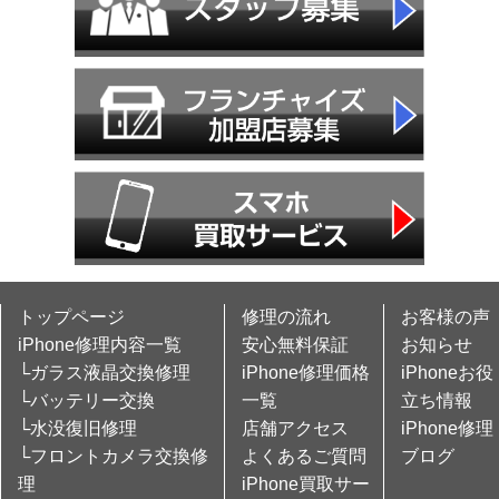
トップページ
修理の流れ
お客様の声
iPhone修理内容一覧
安心無料保証
お知らせ
└ガラス液晶交換修理
iPhone修理価格
iPhoneお役
└バッテリー交換
一覧
立ち情報
└水没復旧修理
店舗アクセス
iPhone修理
└フロントカメラ交換修
よくあるご質問
ブログ
理
iPhone買取サー