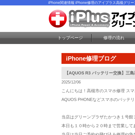
iPhone関連情報 iPhone修理のアイプラス高槻グリ
トップページ
修理の流れ
iPhone修理ブログ
【AQUOS R3 バッテリー交換】三
2025/12/06
こんにちは！高槻市のスマホ修理 ス
AQUOS PHONEなどスマホのバッ
当店はグリーンプラザたかつき１号館
本日も１０時から２０時まで営業して
当店は当日ご予約や飛び込み修理や急