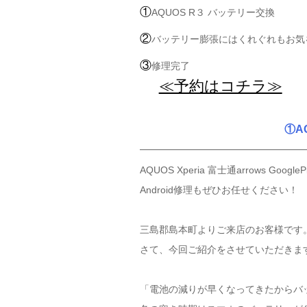
①
AQUOS R３ バッテリー交換
②
バッテリー膨張にはくれぐれもお気
③
修理完了
≪予約はコチラ≫
①A
AQUOS Xperia 富士通arrows GoogleP
Android修理もぜひお任せください！
三島郡島本町よりご来店のお客様です
さて、今回ご紹介をさせていただきます
「電池の減りが早くなってきたからバ