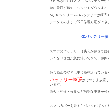
冬の寒き時期はスマホのバッテリーが
急に電源が落ちてシャットダウンする
AQUOS シリーズのバッテリーは幅
データそのままで即日修理対応ができ
②バッテリー膨
スマホのバッテリーは劣化が原因で膨
いきなり画面が急に浮いてきて、隙間
急な画面の浮きは中に搭載されている
バッテリー膨張
はそのまま放置
います。
発火・発煙・異臭など深刻な事態を招
スマホカバーを外すとパネルがぱっく