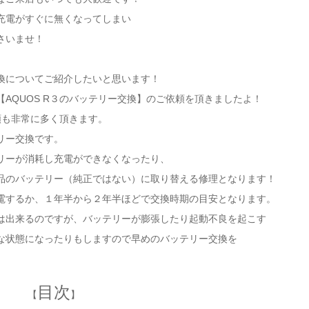
充電がすぐに無くなってしまい
さいませ！
換についてご紹介したいと思います！
AQUOS R３のバッテリー交換】のご依頼を頂きましたよ！
頼も非常に多く頂きます。
リー交換です。
リーが消耗し充電ができなくなったり、
品のバッテリー（純正ではない）に取り替える修理となります！
電するか、１年半から２年半ほどで交換時期の目安となります。
は出来るのですが、バッテリーが膨張したり起動不良を起こす
な状態になったりもしますので早めのバッテリー交換を
目次
【
】