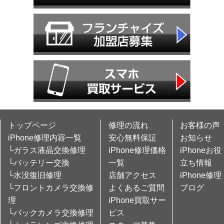
トップページ
修理の流れ
お客様の声
iPhone修理内容一覧
安心無料保証
お知らせ
└ガラス液晶交換修理
iPhone修理価格
iPhoneお役
└バッテリー交換
一覧
立ち情報
└水没復旧修理
店舗アクセス
iPhone修理
└フロントカメラ交換修
よくあるご質問
ブログ
理
iPhone買取サー
└バックカメラ交換修理
ビス