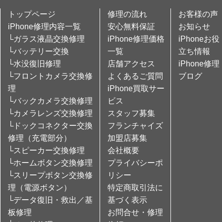
トップページ
修理の流れ
お客様の声
iPhone修理内容一覧
安心無料保証
お知らせ
└ガラス液晶交換修理
iPhone修理価格
iPhoneお役
└バッテリー交換
一覧
立ち情報
└水没復旧修理
店舗アクセス
iPhone修理
└フロントカメラ交換修
よくあるご質問
ブログ
理
iPhone買取サー
└バックカメラ交換修理
ビス
└カメラレンズ交換修理
スタッフ募集
└ドックコネクター交換
フランチャイズ
修理（充電部分）
加盟店募集
└スピーカー交換修理
会社概要
└ホームボタン交換修理
プライバシーポ
└スリープボタン交換修
リシー
理（電源ボタン）
特定商取引法に
└データ復旧・救出／基
基づく表示
板修理
お問合せ・修理