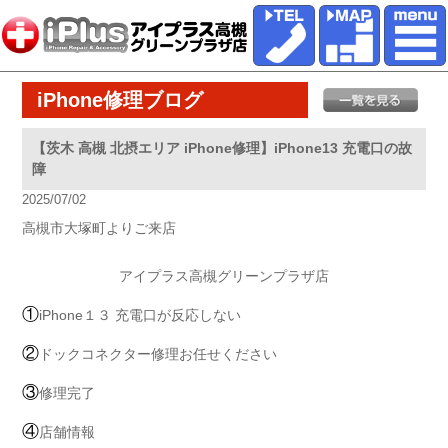
iPhone修理ブログ
【茨木 高槻 北摂エリア iPhone修理】iPhone13 充電口の故
障
2025/07/02
高槻市大塚町よりご来店
アイプラス高槻グリーンプラザ店
①
iPhone１３ 充電口が反応しない
②
ドックコネクター修理お任せください
③
修理完了
④
店舗情報