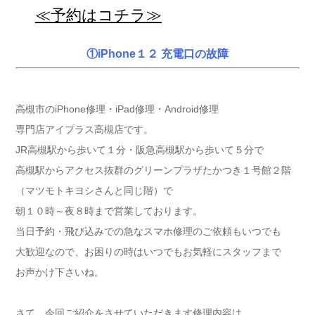
≪予約はコチラ≫
①iPhone１２ 充電口の故障
高槻市のiPhone修理・iPad修理・Android修理
専門店アイプラス高槻店です。
JR高槻駅から歩いて１分・阪急高槻駅から歩いて５分で
高槻駅からアクセス抜群のグリーンプラザたかつき１号館２階
（マツモトキヨシさんと同じ階）で
朝１０時～夜８時まで営業しております。
当日予約・飛び込みでの急なスマホ修理のご依頼もいつでも
大歓迎なので、お困りの時はいつでもお気軽にスタッフまで
お声かけ下さいね。
さて、今回ご紹介をさせていただきます修理内容は