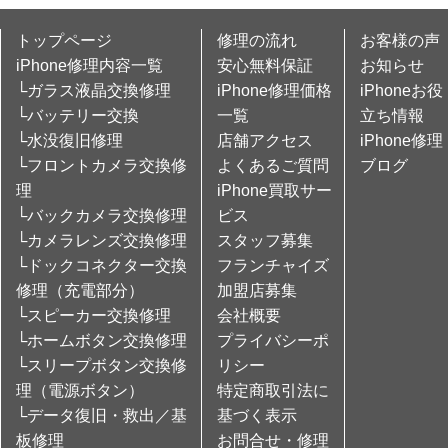
トップページ
修理の流れ
お客様の声
iPhone修理内容一覧
安心無料保証
お知らせ
└ガラス液晶交換修理
iPhone修理価格
iPhoneお役
└バッテリー交換
一覧
立ち情報
└水没復旧修理
店舗アクセス
iPhone修理
└フロントカメラ交換修
よくあるご質問
ブログ
理
iPhone買取サー
└バックカメラ交換修理
ビス
└カメラレンズ交換修理
スタッフ募集
└ドックコネクター交換
フランチャイズ
修理（充電部分）
加盟店募集
└スピーカー交換修理
会社概要
└ホームボタン交換修理
プライバシーポ
└スリープボタン交換修
リシー
理（電源ボタン）
特定商取引法に
└データ復旧・救出／基
基づく表示
板修理
お問合せ・修理