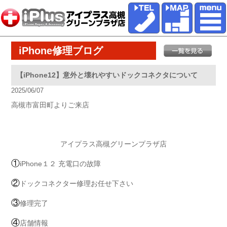
iPhone修理ブログ
【iPhone12】意外と壊れやすいドックコネクタについて
2025/06/07
高槻市富田町よりご来店
アイプラス高槻グリーンプラザ店
①
iPhone１２ 充電口の故障
②
ドックコネクター修理お任せ下さい
③
修理完了
④
店舗情報