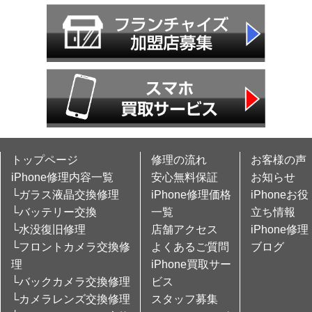
トップページ
修理の流れ
お客様の声
iPhone修理内容一覧
安心無料保証
お知らせ
└ガラス液晶交換修理
iPhone修理価格
iPhoneお役
└バッテリー交換
一覧
立ち情報
└水没復旧修理
店舗アクセス
iPhone修理
└フロントカメラ交換修
よくあるご質問
ブログ
理
iPhone買取サー
└バックカメラ交換修理
ビス
└カメラレンズ交換修理
スタッフ募集