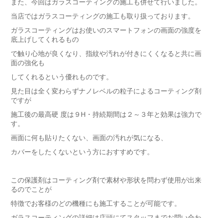
また、今回はガラスコーティングの施工も併せて行いました。
当店ではガラスコーティングの施工も取り扱っております。
ガラスコーティングはお使いのスマートフォンの画面の強度を
底上げしてくれるもの
で触り心地が良くなり、指紋や汚れが付きにくくなると共に画
面の強化も
してくれるという優れものです。
見た目は全く変わらずナノレベルの粒子によるコーティング剤
ですが
施工後の最高硬 度は９H・持続期間は２～３年と効果は強力で
す。
画面に何も貼りたくない、画面の汚れが気になる、
カバーをしたくないという方におすすめです。
この保護剤はコーティング剤で素材や形状を問わず使用が出来
るのでことが
特徴でお客様のどの機種にも施工することが可能です。
ガラスコーティングの詳細は店頭にてスタッフまでお問い合わ