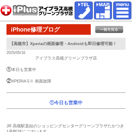
iPhone修理ブログ
【高槻市】Xperiaの画面修理・Androidも即日修理可能！
2025/05/16
アイプラス高槻グリーンプラザ店
①
本日も営業中
②
XPERIA 5Ⅱ 画面故障
①今日も営業中
JR 高槻駅直結のショッピングセンターグリーンプラザたかつき
1号館2Fにございます。