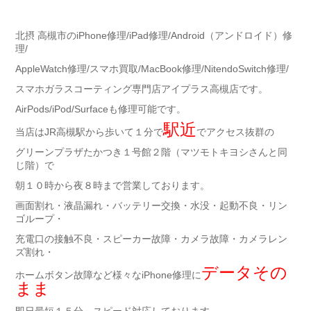
北摂 高槻市のiPhone修理/iPad修理/Android（アンドロイド）修
理/
AppleWatch修理/スマホ買取/MacBook修理/NitendoSwitch修理/
スマホガラスコーティング専門店アイプラス高槻店です。
AirPods/iPod/Surfaceも修理可能です。
駅近
当店はJR高槻駅から歩いて１分で
でアクセス抜群の
グリーンプラザたかつき１号館２階（マツモトキヨシさんと同
じ階）で
朝１０時から夜８時まで営業しております。
画面割れ・液晶漏れ・バッテリー交換・水没・起動不良・リン
ゴループ・
充電口の接触不良・スピーカー故障・カメラ故障・カメラレン
ズ割れ・
データその
ホームボタン故障など様々なiPhone修理に
まま