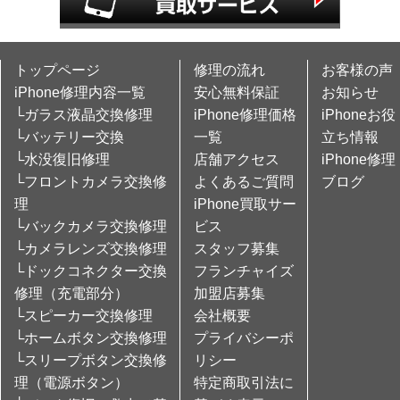
トップページ
修理の流れ
お客様の声
iPhone修理内容一覧
安心無料保証
お知らせ
└ガラス液晶交換修理
iPhone修理価格
iPhoneお役
└バッテリー交換
一覧
立ち情報
└水没復旧修理
店舗アクセス
iPhone修理
└フロントカメラ交換修
よくあるご質問
ブログ
理
iPhone買取サー
└バックカメラ交換修理
ビス
└カメラレンズ交換修理
スタッフ募集
└ドックコネクター交換
フランチャイズ
修理（充電部分）
加盟店募集
└スピーカー交換修理
会社概要
└ホームボタン交換修理
プライバシーポ
└スリープボタン交換修
リシー
理（電源ボタン）
特定商取引法に