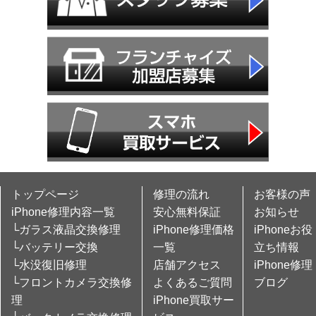
トップページ
修理の流れ
お客様の声
iPhone修理内容一覧
安心無料保証
お知らせ
└ガラス液晶交換修理
iPhone修理価格
iPhoneお役
└バッテリー交換
一覧
立ち情報
└水没復旧修理
店舗アクセス
iPhone修理
└フロントカメラ交換修
よくあるご質問
ブログ
理
iPhone買取サー