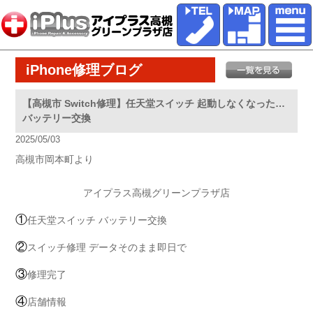
iPhone修理ブログ
【高槻市 Switch修理】任天堂スイッチ 起動しなくなった…
バッテリー交換
2025/05/03
高槻市岡本町より
アイプラス高槻グリーンプラザ店
①
任天堂スイッチ バッテリー交換
②
スイッチ修理 データそのまま即日で
③
修理完了
④
店舗情報