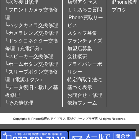
└水没復旧修理
店舗アクセス
iPhone修理
└フロントカメラ交換修
よくあるご質問
ブログ
理
iPhone買取サー
└バックカメラ交換修理
ビス
└カメラレンズ交換修理
スタッフ募集
└ドックコネクター交換
フランチャイズ
修理（充電部分）
加盟店募集
└スピーカー交換修理
会社概要
└ホームボタン交換修理
プライバシーポ
└スリープボタン交換修
リシー
理（電源ボタン）
特定商取引法に
└データ復旧・救出／基
基づく表示
板修理
お問合せ・修理
└その他修理
依頼フォーム
Copyright © iPhone修理のアイプラス 高槻グリーンプラザ店 All rights Reserved.