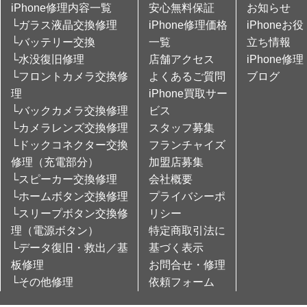
iPhone修理内容一覧
安心無料保証
お知らせ
└ガラス液晶交換修理
iPhone修理価格
iPhoneお役
└バッテリー交換
一覧
立ち情報
└水没復旧修理
店舗アクセス
iPhone修理
└フロントカメラ交換修
よくあるご質問
ブログ
理
iPhone買取サー
└バックカメラ交換修理
ビス
└カメラレンズ交換修理
スタッフ募集
└ドックコネクター交換
フランチャイズ
修理（充電部分）
加盟店募集
└スピーカー交換修理
会社概要
└ホームボタン交換修理
プライバシーポ
└スリープボタン交換修
リシー
理（電源ボタン）
特定商取引法に
└データ復旧・救出／基
基づく表示
板修理
お問合せ・修理
└その他修理
依頼フォーム