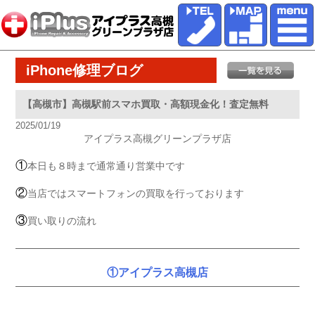
iPhone修理ブログ
【高槻市】高槻駅前スマホ買取・高額現金化！査定無料
2025/01/19
アイプラス高槻グリーンプラザ店
①
本日も８時まで通常通り営業中です
②
当店ではスマートフォンの買取を行っております
③
買い取りの流れ
①アイプラス高槻店