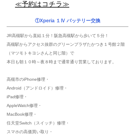
≪予約はコチラ≫
①Xperia １Ⅳ バッテリー交換
JR高槻駅から直結１分！阪急高槻駅から歩いて５分！
高槻駅からアクセス抜群のグリーンプラザたかつき１号館２階
（マツモトキヨシさんと同じ階）で
本日も朝１０時～夜８時まで通常通り営業しております。
高槻市のiPhone修理・
Android（アンドロイド）修理・
iPad修理・
AppleWatch修理・
MacBook修理・
任天堂Switch（スイッチ）修理・
スマホの高価買い取り・