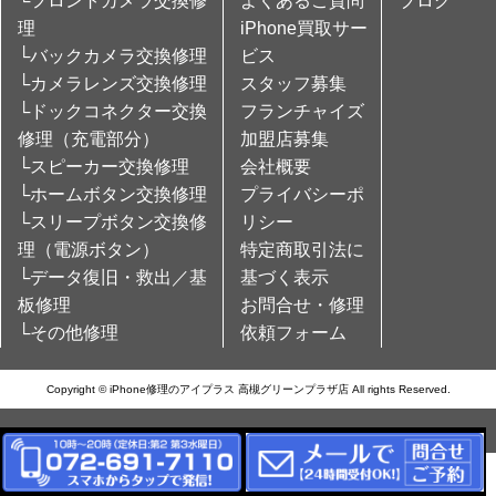
└フロントカメラ交換修
よくあるご質問
ブログ
理
iPhone買取サー
└バックカメラ交換修理
ビス
└カメラレンズ交換修理
スタッフ募集
└ドックコネクター交換
フランチャイズ
修理（充電部分）
加盟店募集
└スピーカー交換修理
会社概要
└ホームボタン交換修理
プライバシーポ
└スリープボタン交換修
リシー
理（電源ボタン）
特定商取引法に
└データ復旧・救出／基
基づく表示
板修理
お問合せ・修理
└その他修理
依頼フォーム
Copyright © iPhone修理のアイプラス 高槻グリーンプラザ店 All rights Reserved.