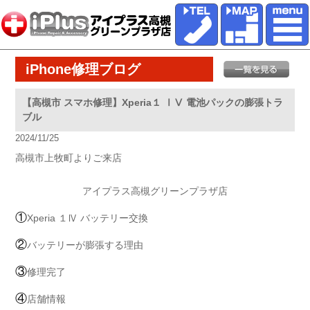
iPhone修理ブログ
【高槻市 スマホ修理】Xperia１ ⅠⅤ 電池パックの膨張トラ
ブル
2024/11/25
高槻市上牧町よりご来店
アイプラス高槻グリーンプラザ店
①
Xperia １Ⅳ バッテリー交換
②
バッテリーが膨張する理由
③
修理完了
④
店舗情報