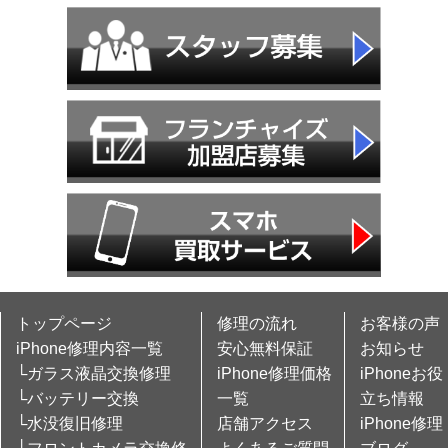
トップページ
修理の流れ
お客様の声
iPhone修理内容一覧
安心無料保証
お知らせ
└ガラス液晶交換修理
iPhone修理価格
iPhoneお役
└バッテリー交換
一覧
立ち情報
└水没復旧修理
店舗アクセス
iPhone修理