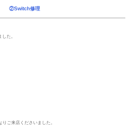
②Switch修理
ました。
なりご来店くださいました。