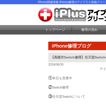
iPhone関連情報 iPhone修理のアイプラス高槻グリ
トップページ
修理の流れ
iPhone修理ブログ
【高槻市Switch修理】任天堂Swi
2024/06/30
ア
①
本日も営業中
②
Switch修理
③
任天堂Switchについて