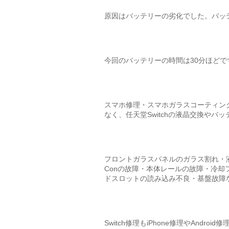
原因はバッテリーの劣化でした。バッ
今回のバッテリーの時間は30分ほどで
スマホ修理・スマホガラスコーティング専
なく、任天堂Switchの液晶交換や
フロントガラスパネルのガラス割れ・液
Conの故障・本体レールの故障・冷却
ドスロットの読み込み不良・基盤故障な
Switch修理もiPhone修理やAnd