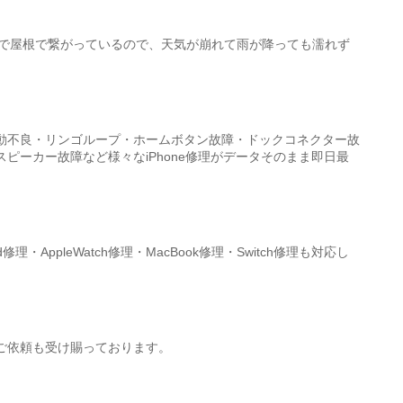
まで屋根で繋がっているので、天気が崩れて雨が降っても濡れず
。
動不良・リンゴループ・ホームボタン故障・ドックコネクター故
ピーカー故障など様々なiPhone修理がデータそのまま即日最
id修理・AppleWatch修理・MacBook修理・Switch修理も対応し
ご依頼も受け賜っております。