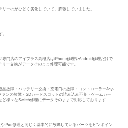
テリーのがひどく劣化していて、膨張していました。
す。
門店のアイプラス高槻店はiPhone修理やAndroid修理だけで
バッテリー交換がデータそのまま修理可能です。
晶故障・バッテリー交換・充電口の故障・コントローラーJoy‐
ファンの故障・SDカードスロットの読み込み不良・ゲームカー
ど様々なSwitch修理にデータそのままで対応しております！
roid修理やiPad修理と同じく基本的に故障しているパーツをピンポイン