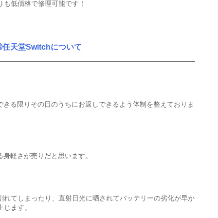
りも低価格で修理可能です！
③任天堂Switchについて
り、できる限りその日のうちにお返しできるよう体制を整えておりま
ける身軽さが売りだと思います。
割れてしまったり、直射日光に晒されてバッテリーの劣化が早か
生じます。