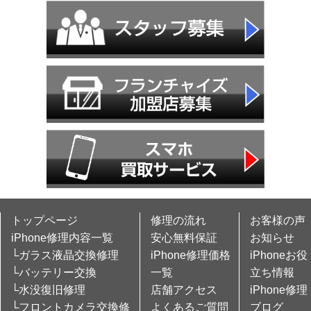
トップページ
修理の流れ
お客様の声
iPhone修理内容一覧
安心無料保証
お知らせ
└ガラス液晶交換修理
iPhone修理価格
iPhoneお役
└バッテリー交換
一覧
立ち情報
└水没復旧修理
店舗アクセス
iPhone修理
└フロントカメラ交換修
よくあるご質問
ブログ