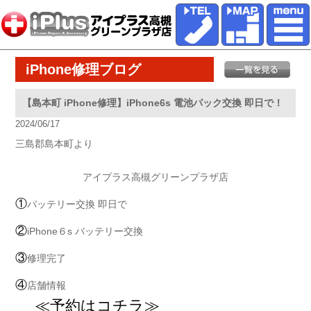
iPhone修理ブログ
【島本町 iPhone修理】iPhone6s 電池パック交換 即日で！
2024/06/17
三島郡島本町より
アイプラス高槻グリーンプラザ店
①
バッテリー交換 即日で
②
iPhone６s バッテリー交換
③
修理完了
④
店舗情報
≪予約はコチラ≫