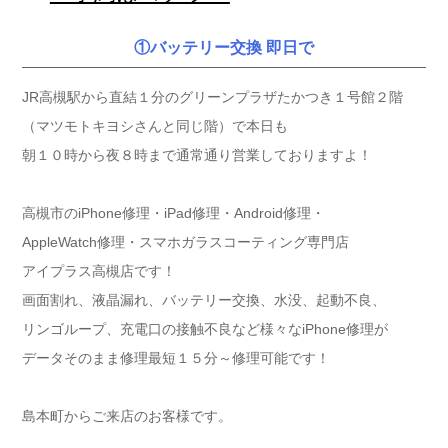
①バッテリー交換 即日で
JR高槻駅から直結１分のグリーンプラザたかつき１号館２階
（マツモトキヨシさんと同じ階）で本日も
朝１０時から夜８時まで通常通り営業しておりますよ！
高槻市のiPhone修理・iPad修理・Android修理・
AppleWatch修理・スマホガラスコーティング専門店
アイプラス高槻店です！
画面割れ、液晶漏れ、バッテリー交換、水没、起動不良、
リンゴループ、充電口の接触不良など様々なiPhone修理が
データそのまま修理最短１５分～修理可能です！
島本町からご来店のお客様です。