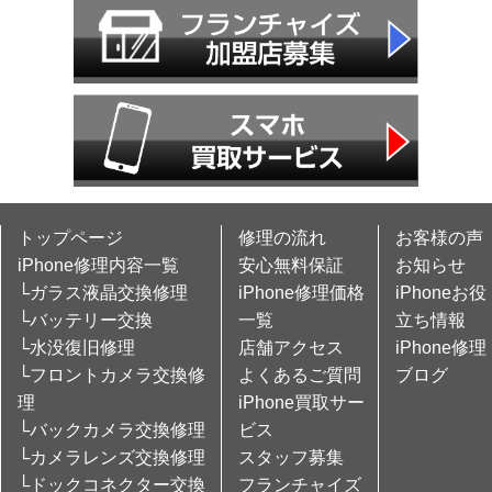
トップページ
修理の流れ
お客様の声
iPhone修理内容一覧
安心無料保証
お知らせ
└ガラス液晶交換修理
iPhone修理価格
iPhoneお役
└バッテリー交換
一覧
立ち情報
└水没復旧修理
店舗アクセス
iPhone修理
└フロントカメラ交換修
よくあるご質問
ブログ
理
iPhone買取サー
└バックカメラ交換修理
ビス
└カメラレンズ交換修理
スタッフ募集
└ドックコネクター交換
フランチャイズ