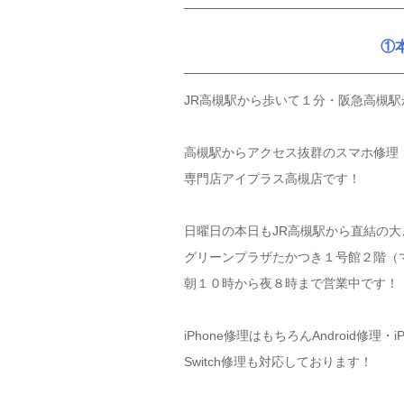
①
JR高槻駅から歩いて１分・阪急高槻
高槻駅からアクセス抜群のスマホ修理
専門店アイプラス高槻店です！
日曜日の本日もJR高槻駅から直結の大
グリーンプラザたかつき１号館２階（
朝１０時から夜８時まで営業中です！
iPhone修理はもちろんAndroid修理・iP
Switch修理も対応しております！