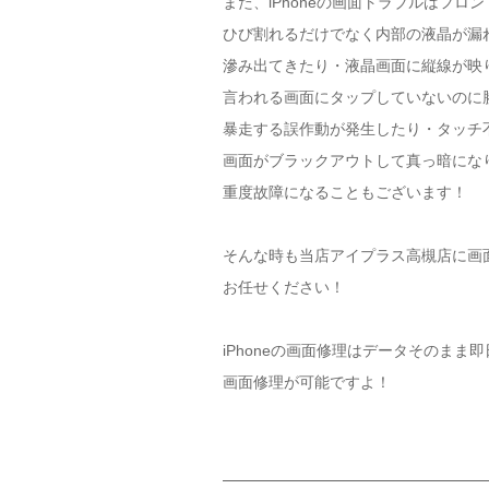
また、iPhoneの画面トラブルはフロ
ひび割れるだけでなく内部の液晶が漏
滲み出てきたり・液晶画面に縦線が映
言われる画面にタップしていないのに
暴走する誤作動が発生したり・タッチ
画面がブラックアウトして真っ暗にな
重度故障になることもございます！
そんな時も当店アイプラス高槻店に画
お任せください！
iPhoneの画面修理はデータそのまま
画面修理が可能ですよ！