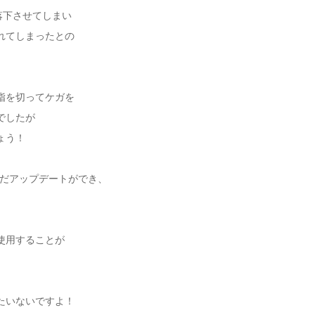
に落下させてしまい
れてしまったとの
指を切ってケガを
でしたが
ょう！
まだまだアップデートができ、
使用することが
たいないですよ！