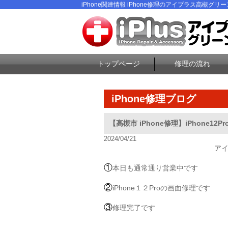
iPhone関連情報 iPhone修理のアイプラス高槻グリ
トップページ
修理の流れ
iPhone修理ブログ
【高槻市 iPhone修理】iPhone12
2024/04/21
ア
①
本日も通常通り営業中です
②
iPhone１２Proの画面修理です
③
修理完了です