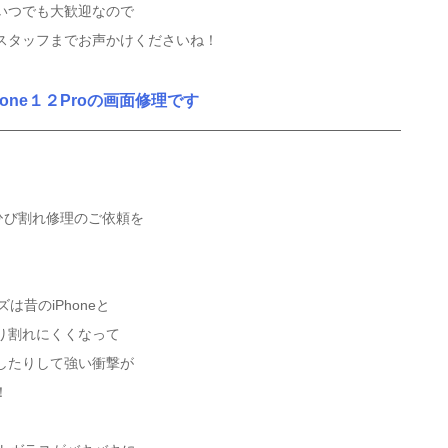
いつでも大歓迎なので
スタッフまでお声かけくださいね！
hone１２Proの画面修理です
面ひび割れ修理のご依頼を
は昔のiPhoneと
り割れにくくなって
したりして強い衝撃が
！