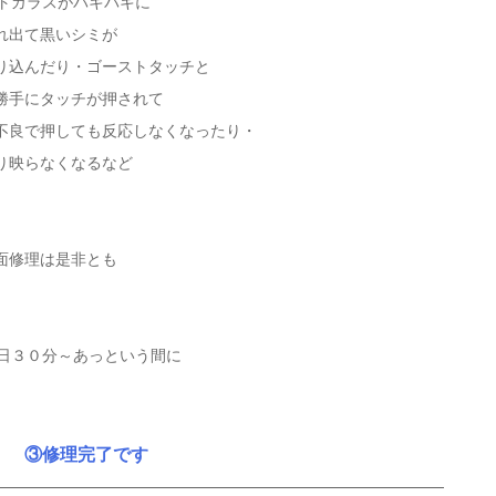
ントガラスがバキバキに
れ出て黒いシミが
り込んだり・ゴーストタッチと
勝手にタッチが押されて
不良で押しても反応しなくなったり・
り映らなくなるなど
面修理は是非とも
即日３０分～あっという間に
③修理完了です