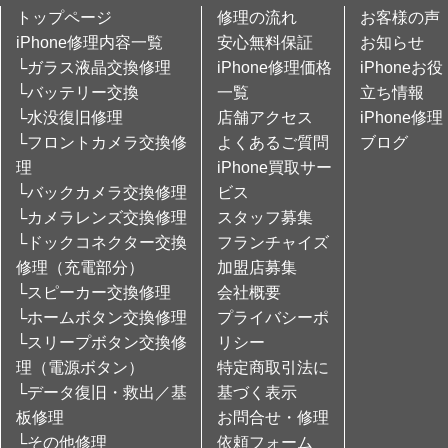
トップページ
修理の流れ
お客様の声
iPhone修理内容一覧
安心無料保証
お知らせ
└ガラス液晶交換修理
iPhone修理価格
iPhoneお役
└バッテリー交換
一覧
立ち情報
└水没復旧修理
店舗アクセス
iPhone修理
└フロントカメラ交換修
よくあるご質問
ブログ
理
iPhone買取サー
└バックカメラ交換修理
ビス
└カメラレンズ交換修理
スタッフ募集
└ドックコネクター交換
フランチャイズ
修理（充電部分）
加盟店募集
└スピーカー交換修理
会社概要
└ホームボタン交換修理
プライバシーポ
└スリープボタン交換修
リシー
理（電源ボタン）
特定商取引法に
└データ復旧・救出／基
基づく表示
板修理
お問合せ・修理
└その他修理
依頼フォーム