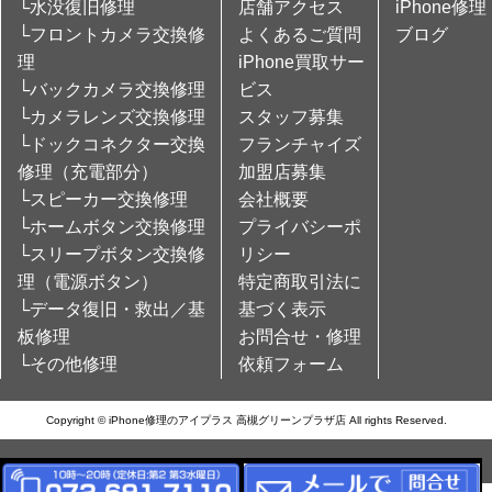
└水没復旧修理
店舗アクセス
iPhone修理
└フロントカメラ交換修
よくあるご質問
ブログ
理
iPhone買取サー
└バックカメラ交換修理
ビス
└カメラレンズ交換修理
スタッフ募集
└ドックコネクター交換
フランチャイズ
修理（充電部分）
加盟店募集
└スピーカー交換修理
会社概要
└ホームボタン交換修理
プライバシーポ
└スリープボタン交換修
リシー
理（電源ボタン）
特定商取引法に
└データ復旧・救出／基
基づく表示
板修理
お問合せ・修理
└その他修理
依頼フォーム
Copyright © iPhone修理のアイプラス 高槻グリーンプラザ店 All rights Reserved.