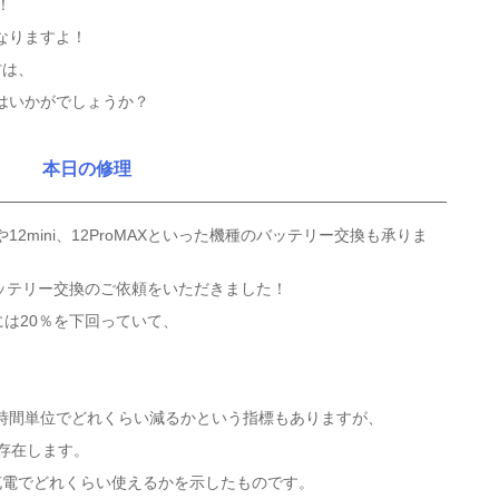
！
なりますよ！
方は、
はいかがでしょうか？
本日の修理
oや12mini、12ProMAXといった機種のバッテリー交換も承りま
oのバッテリー交換のご依頼をいただきました！
には20％を下回っていて、
時間単位でどれくらい減るかという指標もありますが、
は存在します。
充電でどれくらい使えるかを示したものです。