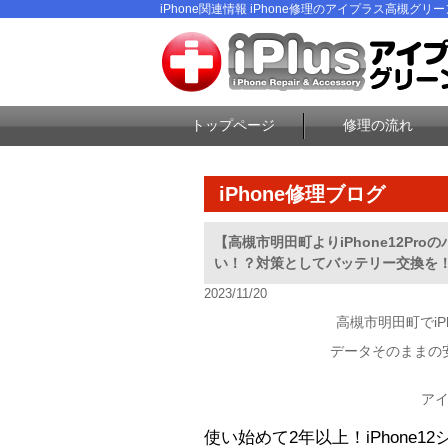
iPhone関連情報 iPhone修理のアイプラス高槻グリ
トップページ
修理の流れ
iPhone修理ブログ
【高槻市明田町よりiPhone12P
い！？対策としてバッテリー交換を
2023/11/20
高槻市明田町でi
データそのままの
ア
使い始めて2年以上！iPhone1