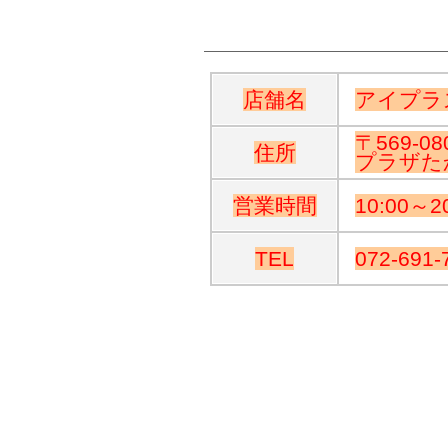
店舗名
アイプラ
〒569-
住所
プラザた
営業時間
10:00～
TEL
072-691-