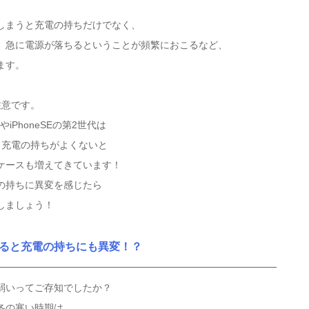
しまうと充電の持ちだけでなく、
、急に電源が落ちるということが頻繁におこるなど、
ます。
注意です。
ズやiPhoneSEの第2世代は
、充電の持ちがよくないと
ケースも増えてきています！
の持ちに異変を感じたら
しましょう！
ると充電の持ちにも異変！？
弱いってご存知でしたか？
冬の寒い時期は