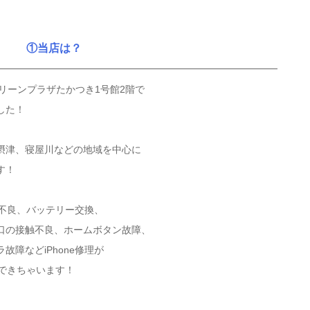
①当店は？
リーンプラザたかつき1号館2階で
した！
摂津、寝屋川などの地域を中心に
す！
チ不良、バッテリー交換、
口の接触不良、ホームボタン故障、
障などiPhone修理が
できちゃいます！