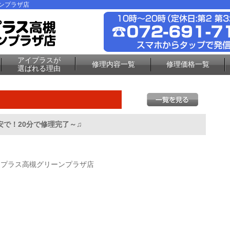
ーンプラザ店
アイプラスが
修理内容一覧
修理価格一覧
選ばれる理由
最安で！20分で修理完了～♫
イプラス高槻グリーンプラザ店