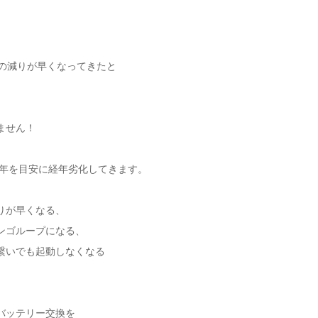
電の減りが早くなってきたと
ません！
～2年を目安に経年劣化してきます。
りが早くなる、
ンゴループになる、
繋いでも起動しなくなる
バッテリー交換を