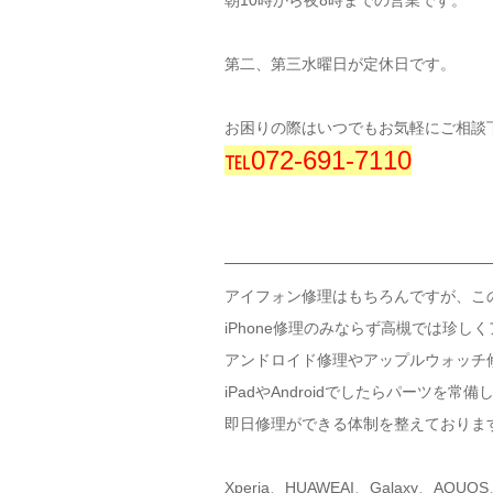
朝10時から夜8時までの営業です。
第二、第三水曜日が定休日です。
お困りの際はいつでもお気軽にご相談
℡072-691-7110
アイフォン修理はもちろんですが、こ
iPhone修理のみならず高槻では珍し
アンドロイド修理やアップルウォッチ
iPadやAndroidでしたらパーツを常
即日修理ができる体制を整えておりま
Xperia、HUAWEAI、Galaxy、AQUO