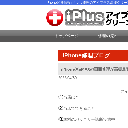
iPhone関連情報 iPhone修理のアイプラス高槻グリ
トップページ
修理の流れ
iPhone修理ブログ
iPhoneⅩsMAXの画面修理が高槻
2022/04/30
ア
①
当店は？
②
当店でできること
③
無料のバッテリー診断実施中