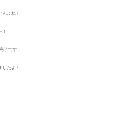
せんよね！
～！
業完了です！
ましたよ！