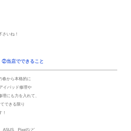
下さいね！
②当店でできること
の春から本格的に
くアイパッド修理や
修理にも力を入れて、
備してできる限り
す！
S、ASUS、Pixelなど