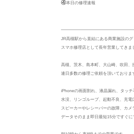
④
本日の修理速報
JR高槻駅から直結にある商業施設のグ
スマホ修理店として長年営業してきま
高槻、茨木、島本町、大山崎、吹田、
連日多数の修理ご依頼を頂いておりま
iPhoneの画面割れ、液晶漏れ、タッ
水没、リンゴループ、起動不良、充電
スピーカーやレシーバーの故障、カメラ故
データそのまま即日最短15分ですぐに