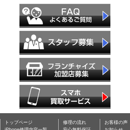
トップページ
修理の流れ
お客様の声
iPhone修理内容一覧
安心無料保証
お知らせ