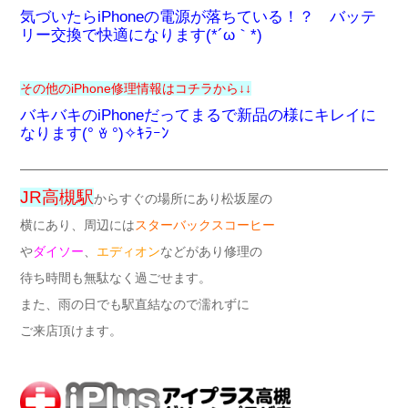
気づいたらiPhoneの電源が落ちている！？ バッテ
リー交換で快適になります(*´ω｀*)
その他のiPhone修理情報はコチラから↓↓
バキバキのiPhoneだってまるで新品の様にキレイに
なります(° ꈊ °)✧ｷﾗｰﾝ
JR高槻駅
からすぐの場所にあり松坂屋の
横にあり、周辺には
スターバックスコーヒー
や
ダイソー
、
エディオン
などがあり修理の
待ち時間も無駄なく過ごせます。
また、雨の日でも駅直結なので濡れずに
ご来店頂けます。