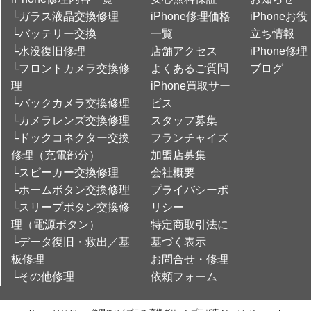
└ガラス液晶交換修理
iPhone修理価格
iPhoneお役
└バッテリー交換
一覧
立ち情報
└水没復旧修理
店舗アクセス
iPhone修理
└フロントカメラ交換修
よくあるご質問
ブログ
理
iPhone買取サー
└バックカメラ交換修理
ビス
└カメラレンズ交換修理
スタッフ募集
└ドックコネクター交換
フランチャイズ
修理（充電部分）
加盟店募集
└スピーカー交換修理
会社概要
└ホームボタン交換修理
プライバシーポ
└スリープボタン交換修
リシー
理（電源ボタン）
特定商取引法に
└データ復旧・救出／基
基づく表示
板修理
お問合せ・修理
└その他修理
依頼フォーム