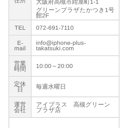
住所
大阪府高槻市紺屋町1-1
グリーンプラザたかつき1号
館2F
TEL
072-691-7110
E-
info@iphone-plus-
mail
takatsuki.com
営業
10:00～20:00
時間
定休
毎週水曜日
日
運営
アイプラス 高槻グリーン
会社
プラザ店