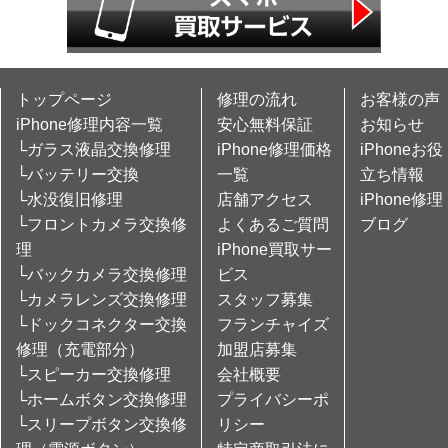
トップページ
修理の流れ
お客様の声
iPhone修理内容一覧
安心無料保証
お知らせ
└ガラス液晶交換修理
iPhone修理価格
iPhoneお役
└バッテリー交換
一覧
立ち情報
└水没復旧修理
店舗アクセス
iPhone修理
└フロントカメラ交換修
よくあるご質問
ブログ
理
iPhone買取サー
└バックカメラ交換修理
ビス
└カメラレンズ交換修理
スタッフ募集
└ドックコネクター交換
フランチャイズ
修理（充電部分）
加盟店募集
└スピーカー交換修理
会社概要
└ホームボタン交換修理
プライバシーポ
└スリープボタン交換修
リシー