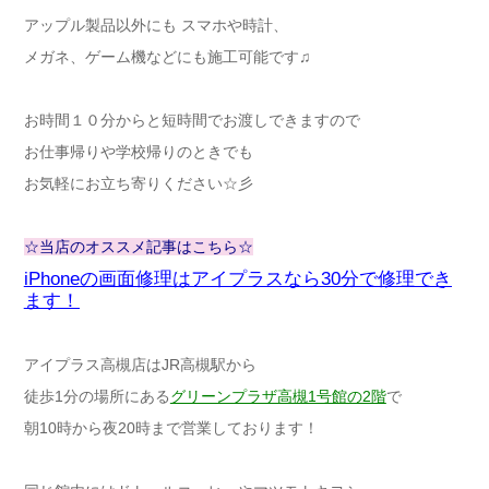
アップル製品以外にも スマホや時計、
メガネ、ゲーム機などにも施工可能です♫
お時間１０分からと短時間でお渡しできますので
お仕事帰りや学校帰りのときでも
お気軽にお立ち寄りください☆彡
☆当店のオススメ記事はこちら☆
iPhoneの画面修理はアイプラスなら30分で修理でき
ます！
アイプラス高槻店はJR高槻駅から
徒歩1分の場所にある
グリーンプラザ高槻1号館の2階
で
朝10時から夜20時まで営業しております！