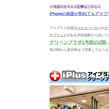
☆当店のオススメ記事はこちら☆
iPhoneの画面が割れてもアイ
アイプラス高槻店は
モスバーガー
や
タ
サブウェイ
があるJR高槻駅から歩いて
グリーンプラザ1号館の2階
朝10時から夜20時まで営業しておりま