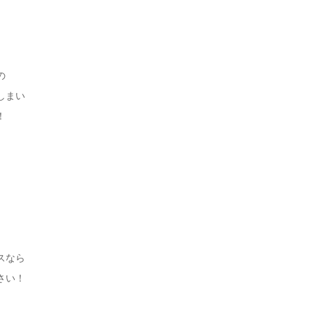
の
しまい
！
スなら
さい！