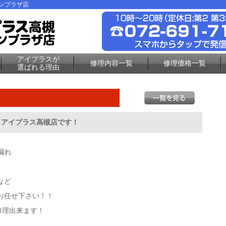
ーンプラザ店
アイプラスが
修理内容一覧
修理価格一覧
選ばれる理由
理ならアイプラス高槻店です！
漏れ
など
お任せ下さい！！
修理出来ます！