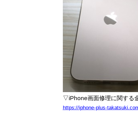
▽iPhone画面修理に関す
https://iphone-plus-takatsuki.co