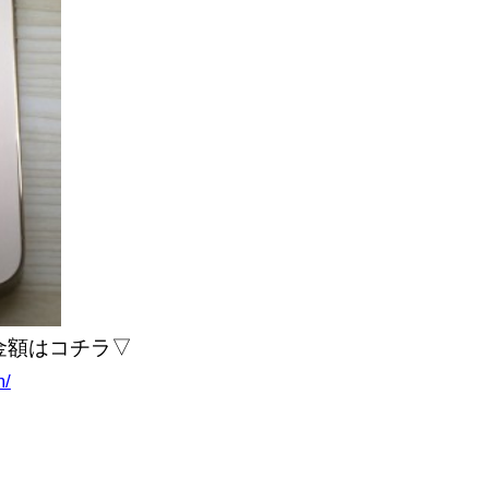
る金額はコチラ▽
m/