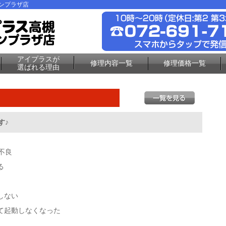
ーンプラザ店
アイプラスが
修理内容一覧
修理価格一覧
選ばれる理由
す♪
不良
る
しない
て起動しなくなった