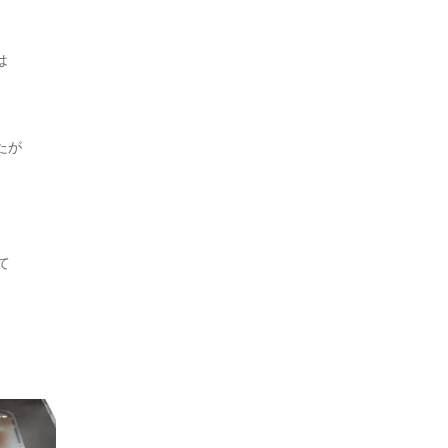
は
たが
て