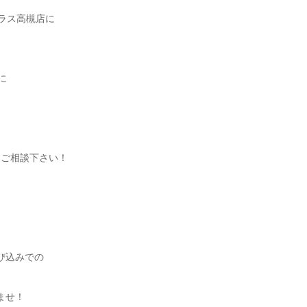
プラス高槻店に
に
軽にご相談下さい！
び込みでの
ませ！