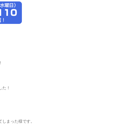
！
した！
てしまった様です。