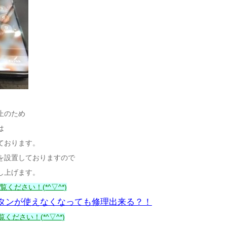
止のため
は
ております。
を設置しておりますので
し上げます。
ください！(*^▽^*)
タンが使えなくなっても修理出来る？！
ください！(*^▽^*)